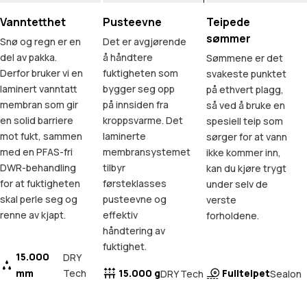
Vanntetthet
Pusteevne
Teipede
sømmer
Snø og regn er en
Det er avgjørende
del av pakka.
å håndtere
Sømmene er det
Derfor bruker vi en
fuktigheten som
svakeste punktet
laminert vanntatt
bygger seg opp
på ethvert plagg,
membran som gir
på innsiden fra
så ved å bruke en
en solid barriere
kroppsvarme. Det
spesiell teip som
mot fukt, sammen
laminerte
sørger for at vann
med en PFAS-fri
membransystemet
ikke kommer inn,
DWR-behandling
tilbyr
kan du kjøre trygt
for at fuktigheten
førsteklasses
under selv de
skal perle seg og
pusteevne og
verste
renne av kjapt.
effektiv
forholdene.
håndtering av
fuktighet.
15.000
DRY
mm
Tech
15.000 g
Fullteipet
DRY Tech
Sealon