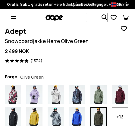
NO
Gratis frakt, gratis retur
Hele tiden på alle bestillinger.
Mine bestillinger
Handle nå
Søk blant 1
Adept
Snowboardjakke Herre Olive Green
2 499 NOK
1374 anmeldelser, 4.8/5
(1374)
Farge
Olive Green
+13