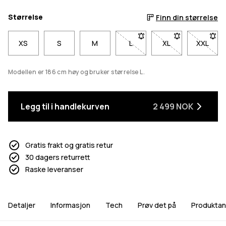
Størrelse
Finn din størrelse
XS
S
M
L
- Størrelse L er ikke tilgjengel
XL
- Størrelse XL er i
XXL
- Størr
Modellen er 186 cm høy og bruker størrelse L.
Legg til i handlekurven
2 499 NOK
Gratis frakt og gratis retur
30 dagers returrett
Raske leveranser
Detaljer
Informasjon
Tech
Prøv det på
Produktan