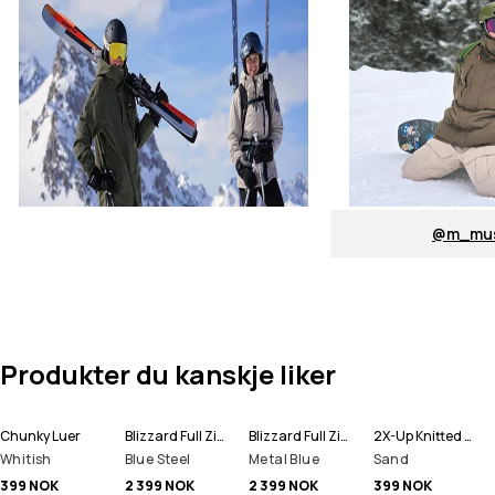
@m_mus
Produkter du kanskje liker
Chunky Luer
Blizzard Full Zip Snowboardjakke Herre
Blizzard Full Zip Skijakke Herre
2X-Up Knitted Ansiktsmasker
Whitish
Blue Steel
Metal Blue
Sand
399 NOK
2 399 NOK
2 399 NOK
399 NOK