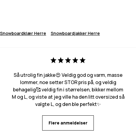
Snowboardklær Herre
Snowboardjakker Herre
Så utrolig fin jakke😍 Veldig god og varm, masse
lommer, noe setter STOR pris på, og veldig
behagelig🥰 veldig fin i størrelsen, bikker mellom
M og L, og viste at jeg ville ha den litt oversized så
valgte L, og den ble perfekt✨
Flere anmeldelser