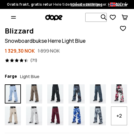
NO
Gratis frakt, gratis retur
Hele tiden på alle bestillinger.
Mine bestillinger
Handle nå
Søk blant 1
Blizzard
Snowboardbukse Herre Light Blue
1 329,30 NOK
1 899 NOK
71 anmeldelser, 4.4/5
(71)
Farge
Light Blue
+2