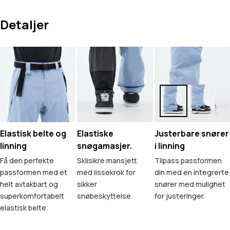
Detaljer
Elastisk belte og
Elastiske
Justerbare snører
linning
snøgamasjer.
i linning
Få den perfekte
Sklisikre mansjett
Tilpass passformen
passformen med et
med lissekrok for
din med en integrerte
helt avtakbart og
sikker
snører med mulighet
superkomfortabelt
snøbeskyttelse.
for justeringer.
elastisk belte.