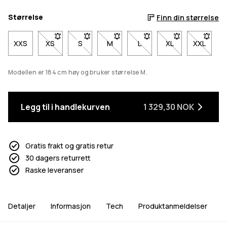
Størrelse
Finn din størrelse
XXS
XS
- Størrelse XS er ikke tilgjengelig. Klikk for å bli varsl
S
- Størrelse S er ikke tilgjengelig. Klikk for å b
M
- Størrelse M er ikke tilgjengelig. Kl
L
- Størrelse L er ikke tilgjen
XL
- Størrelse XL er i
XXL
- Størrel
Modellen er 184 cm høy og bruker størrelse M.
Legg til i handlekurven
1 329,30 NOK
Gratis frakt og gratis retur
30 dagers returrett
Raske leveranser
Detaljer
Informasjon
Tech
Produktanmeldelser