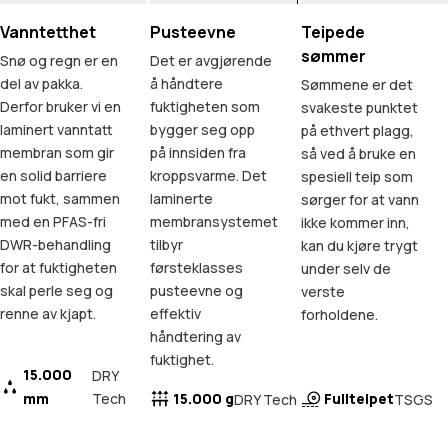
Vanntetthet
Pusteevne
Teipede
sømmer
Snø og regn er en
Det er avgjørende
del av pakka.
å håndtere
Sømmene er det
Derfor bruker vi en
fuktigheten som
svakeste punktet
laminert vanntatt
bygger seg opp
på ethvert plagg,
membran som gir
på innsiden fra
så ved å bruke en
en solid barriere
kroppsvarme. Det
spesiell teip som
mot fukt, sammen
laminerte
sørger for at vann
med en PFAS-fri
membransystemet
ikke kommer inn,
DWR-behandling
tilbyr
kan du kjøre trygt
for at fuktigheten
førsteklasses
under selv de
skal perle seg og
pusteevne og
verste
renne av kjapt.
effektiv
forholdene.
håndtering av
fuktighet.
15.000
DRY
mm
Tech
15.000 g
Fullteipet
DRY Tech
TSGS