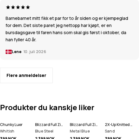
Barnebarnet mitt fikk et par for to år siden og er kjempeglad
for dem. Det siste paret jeg nettopp har kjøpt, er en
bursdagsgave til faren hans som skal gis først i oktober, da
han fyller 40 år.
Lene
10. juli 2026
Flere anmeldelser
Produkter du kanskje liker
Chunky Luer
Blizzard Full Zip Snowboardjakke Herre
Blizzard Full Zip Skijakke Herre
2X-Up Knitted Ansiktsmasker
Whitish
Blue Steel
Metal Blue
Sand
399 NOK
2 399 NOK
2 399 NOK
399 NOK