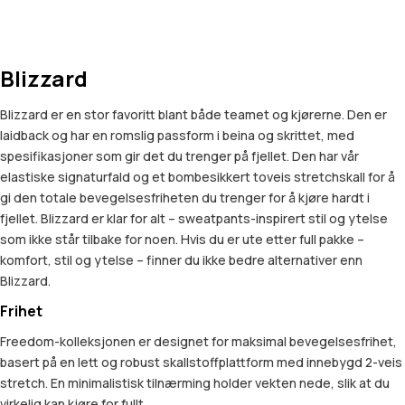
Blizzard
Blizzard er en stor favoritt blant både teamet og kjørerne. Den er
laidback og har en romslig passform i beina og skrittet, med
spesifikasjoner som gir det du trenger på fjellet. Den har vår
elastiske signaturfald og et bombesikkert toveis stretchskall for å
gi den totale bevegelsesfriheten du trenger for å kjøre hardt i
fjellet. Blizzard er klar for alt – sweatpants-inspirert stil og ytelse
som ikke står tilbake for noen. Hvis du er ute etter full pakke –
komfort, stil og ytelse – finner du ikke bedre alternativer enn
Blizzard.
Frihet
Freedom-kolleksjonen er designet for maksimal bevegelsesfrihet,
basert på en lett og robust skallstoffplattform med innebygd 2-veis
stretch. En minimalistisk tilnærming holder vekten nede, slik at du
virkelig kan kjøre for fullt.