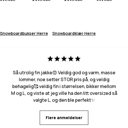
Snowboardbukser Herre
Snowboardklær Herre
Så utrolig fin jakke😍 Veldig god og varm, masse
lommer, noe setter STOR pris på, og veldig
behagelig🥰 veldig fin i størrelsen, bikker mellom
M og L, og viste at jeg ville ha den litt oversized så
valgte L, og den ble perfekt✨
Flere anmeldelser