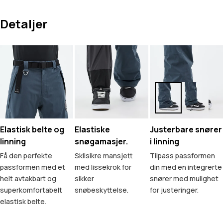
Detaljer
Elastisk belte og
Elastiske
Justerbare snører
linning
snøgamasjer.
i linning
Få den perfekte
Sklisikre mansjett
Tilpass passformen
passformen med et
med lissekrok for
din med en integrerte
helt avtakbart og
sikker
snører med mulighet
superkomfortabelt
snøbeskyttelse.
for justeringer.
elastisk belte.