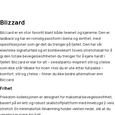
Blizzard
Blizzard er en stor favoritt blant både teamet og kjørerne. Den er
laidback og har en romslig passform i beina og skrittet, med
spesifikasjoner som gir det du trenger på fjellet. Den har vår
elastiske signaturfald og et bombesikkert toveis stretchskall for å
gi den totale bevegelsesfriheten du trenger for å kjøre hardt i
fjellet. Blizzard er klar for alt – sweatpants-inspirert stil og ytelse
som ikke står tilbake for noen. Hvis du er ute etter full pakke –
komfort, stil og ytelse – finner du ikke bedre alternativer enn
Blizzard.
Frihet
Freedom-kolleksjonen er designet for maksimal bevegelsesfrihet,
basert på en lett og robust skallstoffplattform med innebygd 2-veis
stretch. En minimalistisk tilnærming holder vekten nede, slik at du
virkelig kan kjøre for fullt.