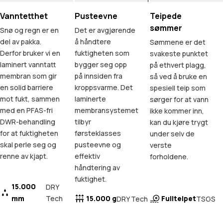
Vanntetthet
Pusteevne
Teipede
sømmer
Snø og regn er en
Det er avgjørende
del av pakka.
å håndtere
Sømmene er det
Derfor bruker vi en
fuktigheten som
svakeste punktet
laminert vanntatt
bygger seg opp
på ethvert plagg,
membran som gir
på innsiden fra
så ved å bruke en
en solid barriere
kroppsvarme. Det
spesiell teip som
mot fukt, sammen
laminerte
sørger for at vann
med en PFAS-fri
membransystemet
ikke kommer inn,
DWR-behandling
tilbyr
kan du kjøre trygt
for at fuktigheten
førsteklasses
under selv de
skal perle seg og
pusteevne og
verste
renne av kjapt.
effektiv
forholdene.
håndtering av
fuktighet.
15.000
DRY
mm
Tech
15.000 g
Fullteipet
DRY Tech
TSGS