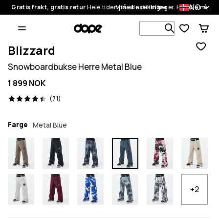
NO
Gratis frakt, gratis retur
Hele tiden på alle bestillinger.
Mine bestillinger
Handle nå
Søk blant 1
Blizzard
Snowboardbukse Herre Metal Blue
1 899 NOK
71 anmeldelser, 4.4/5
(71)
Farge
Metal Blue
+2