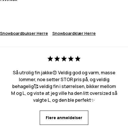
Snowboardbukser Herre
Snowboardklær Herre
Så utrolig fin jakke😍 Veldig god og varm, masse
lommer, noe setter STOR pris på, og veldig
behagelig🥰 veldig fin i størrelsen, bikker mellom
M og L, og viste at jeg ville ha den litt oversized så
valgte L, og den ble perfekt✨
Flere anmeldelser