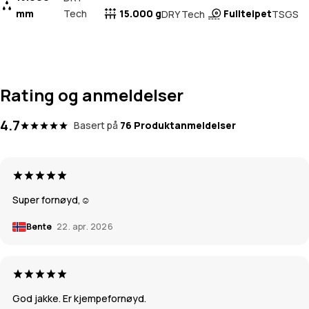
mm
Tech
15.000 g
Fullteipet
DRY Tech
TSGS
Rating og anmeldelser
4.7
Basert på
76 Produktanmeldelser
Super fornøyd,☺️
Bente
22. apr. 2026
God jakke. Er kjempefornøyd.