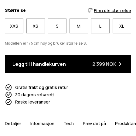
Størrelse
Finn din størrelse
XXS
XS
S
M
L
XL
Modellen er 175 cm høy og bruker størrelse S.
Legg til i handlekurven
2 399 NOK
Gratis frakt og gratis retur
30 dagers returrett
Raske leveranser
Detaljer
Informasjon
Tech
Prøv det på
Produktan