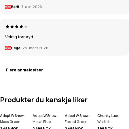
Berit
3. apr. 2026
Veldig fornøyd.
Hege
28. mars 2026
Flere anmeldelser
Produkter du kanskje liker
Adept W Snowboardjakke Dame
Adept W Snowboardjakke Dame
Adept W Snowboardjakke Dame
Chunky Luer
Moss Green
Metal Blue
Faded Green
Whitish
2 499 NOK
2 499 NOK
2 499 NOK
399 NOK