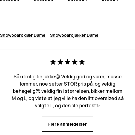
Snowboardklær Dame
Snowboardjakker Dame
Så utrolig fin jakke😍 Veldig god og varm, masse
lommer, noe setter STOR pris på, og veldig
behagelig🥰 veldig fin i størrelsen, bikker mellom
M og L, og viste at jeg ville ha den litt oversized så
valgte L, og den ble perfekt✨
Flere anmeldelser