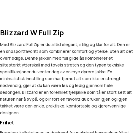
Blizzard W Full Zip
Med Blizzard Full Zip er du alltid elegant, stilig og klar for alt. Den er
en snøsportfavoritt som kombinerer komfort og ytelse, uten alt det
overflødige. Denne jakken med full glidelås kombinerer et
slitesterkt ytterskall med toveis stretch og den typen tekniske
spesifikasjoner du venter deg av en mye dyrere jakke. En
minimalistisk innstilling som har fjernet alt som ikke er strengt
nødvendig, gjør at du kan være løs og ledig gjennom hele
sesongen. Blizzard er en forenklet fjelljakke som tåler stort sett alt
naturen har å by på, og blir fort en favoritt du bruker igjen og igjen
takket være den enkle, praktiske, komfortable og kjørervennlige
designen.
Frihet
Freedom-kolleksjonen er designet for maksimal bevegelsesfrihet,