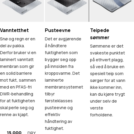
Vanntetthet
Pusteevne
Teipede
sømmer
Snø og regn er en
Det er avgjørende
del av pakka.
å håndtere
Sømmene er det
Derfor bruker vi en
fuktigheten som
svakeste punktet
laminert vanntatt
bygger seg opp
på ethvert plagg,
membran som gir
på innsiden fra
så ved å bruke en
en solid barriere
kroppsvarme. Det
spesiell teip som
mot fukt, sammen
laminerte
sørger for at vann
med en PFAS-fri
membransystemet
ikke kommer inn,
DWR-behandling
tilbyr
kan du kjøre trygt
for at fuktigheten
førsteklasses
under selv de
skal perle seg og
pusteevne og
verste
renne av kjapt.
effektiv
forholdene.
håndtering av
fuktighet.
15.000
DRY