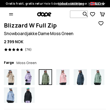
NO
Gratis frakt, gratis retur
Hele tiden på alle bestillinger.
Mine bestillinger
Handle nå
Søk blant 1
Blizzard W Full Zip
Snowboardjakke Dame Moss Green
2 399 NOK
76 anmeldelser, 4.7/5
(76)
Farge
Moss Green