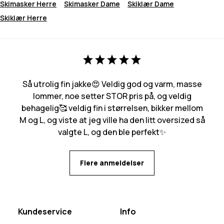
Skimasker Herre
Skimasker Dame
Skiklær Dame
Skiklær Herre
Så utrolig fin jakke😍 Veldig god og varm, masse
lommer, noe setter STOR pris på, og veldig
behagelig🥰 veldig fin i størrelsen, bikker mellom
M og L, og viste at jeg ville ha den litt oversized så
valgte L, og den ble perfekt✨
Flere anmeldelser
Kundeservice
Info