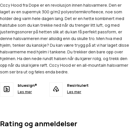
Cozy Hood fra Dope er en revolusjon innen halsvarmere. Den er
laget av en supermyk 300 g/m2 polyestermikrofleece, noe som
holder deg varm hele dagen lang. Det er en hette kombinert med
halstube som du kan trekke ned når du trenger litt luft, og med
justeringssnorer på hetten slik at du kan få perfekt passform, er
denne halsvarmeren mer allsidig enn du skulle tro. Men hva med
hjelm, tenker du kanskje? Du kan være trygg på at vi har laget disse
halsvarmerne med hjelm i tankene. Du trekker den bare opp over
hjelmen. Ha den nede rundt halsen når du kjører rolig, og trekk den
opp når du skal kjøre røft. Cozy Hood er en all-mountain halsvarmer
som ser bra ut og føles enda bedre.
bluesign®
Resirkulert
Les mer
Les mer
Rating og anmeldelser