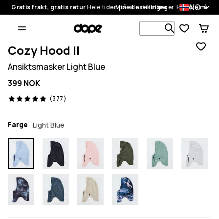
NO
Gratis frakt, gratis retur
Hele tiden på alle bestillinger.
Mine bestillinger
Handle nå
Søk blant 1
Cozy Hood II
Ansiktsmasker Light Blue
399 NOK
377 anmeldelser, 5/5
(377)
Farge
Light Blue