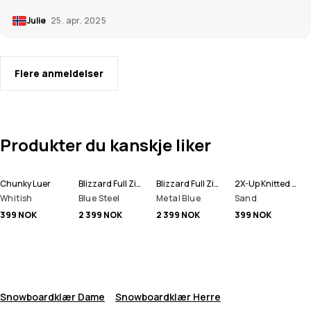
Julie
25. apr. 2025
Flere anmeldelser
Produkter du kanskje liker
Chunky Luer
Blizzard Full Zip Snowboardjakke Herre
Blizzard Full Zip Skijakke Herre
2X-Up Knitted Ansiktsmasker
Whitish
Blue Steel
Metal Blue
Sand
399 NOK
2 399 NOK
2 399 NOK
399 NOK
Snowboardklær Dame
Snowboardklær Herre