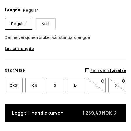
Lengde
Regular
Regular
Kort
Denne versjonen bruker vår standardlengde
Les om lengde
Størrelse
Finn din størrelse
XXS
XS
S
M
L
- Størrelse L er ikk
XL
- Størr
Legg til i handlekurven
1 259,40 NOK