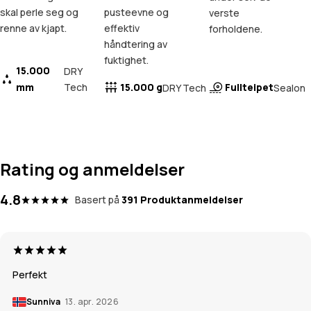
skal perle seg og
pusteevne og
verste
renne av kjapt.
effektiv
forholdene.
håndtering av
fuktighet.
15.000
DRY
mm
Tech
15.000 g
Fullteipet
DRY Tech
Sealon
Rating og anmeldelser
4.8
Basert på
391 Produktanmeldelser
Perfekt
Sunniva
13. apr. 2026