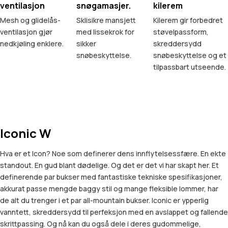
ventilasjon
snøgamasjer.
kilerem
Mesh og glidelås-
Sklisikre mansjett
Kilerem gir forbedret
ventilasjon gjør
med lissekrok for
støvelpassform,
nedkjøling enklere.
sikker
skreddersydd
snøbeskyttelse.
snøbeskyttelse og et
tilpassbart utseende.
Iconic W
Hva er et Icon? Noe som definerer dens innflytelsessfære. En ekte
standout. En gud blant dødelige. Og det er det vi har skapt her. Et
definerende par bukser med fantastiske tekniske spesifikasjoner,
akkurat passe mengde baggy stil og mange fleksible lommer, har
de alt du trenger i et par all-mountain bukser. Iconic er ypperlig
vanntett, skreddersydd til perfeksjon med en avslappet og fallende
skrittpassing. Og nå kan du også dele i deres gudommelige,