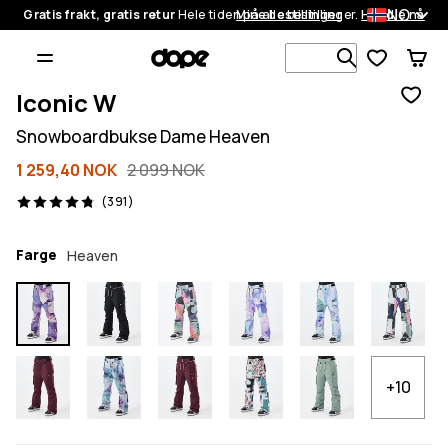
NO
Gratis frakt, gratis retur
Hele tiden på alle bestillinger.
Mine bestillinger
Handle nå
Søk blant 1
Iconic W
Snowboardbukse Dame Heaven
1 259,40 NOK
2 099 NOK
391 anmeldelser, 4.8/5
(391)
Farge
Heaven
+10