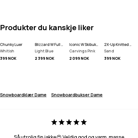
Produkter du kanskje liker
Chunky Luer
Blizzard W Full Zip Snowboardjakke Dame
Iconic W Skibukse Dame
2X-Up Knitted Ansiktsmasker
Whitish
Light Blue
Carvings Pink
Sand
399 NOK
2 399 NOK
2 099 NOK
399 NOK
Snowboardklær Dame
Snowboardbukser Dame
Så utrolig fin jakke😍 Veldig god og varm, masse