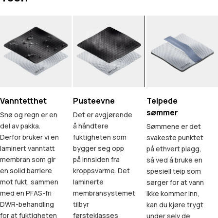
Vanntetthet
Pusteevne
Teipede
sømmer
Snø og regn er en
Det er avgjørende
del av pakka.
å håndtere
Sømmene er det
Derfor bruker vi en
fuktigheten som
svakeste punktet
laminert vanntatt
bygger seg opp
på ethvert plagg,
membran som gir
på innsiden fra
så ved å bruke en
en solid barriere
kroppsvarme. Det
spesiell teip som
mot fukt, sammen
laminerte
sørger for at vann
med en PFAS-fri
membransystemet
ikke kommer inn,
DWR-behandling
tilbyr
kan du kjøre trygt
for at fuktigheten
førsteklasses
under selv de