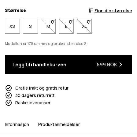
Størrelse
Finn din størrelse
XS
S
M
- Størrelse M er ikke tilgjengelig. Klikk for å 
L
- Størrelse L er ikke tilgjengelig. Kli
XL
- Størrelse XL er ikke tilgje
Modellen er 175 cm høy og bruker størrelse S.
Legg til i handlekurven
599 NOK
Gratis frakt og gratis retur
30 dagers returrett
Raske leveranser
Informasjon
Produktanmeldelser