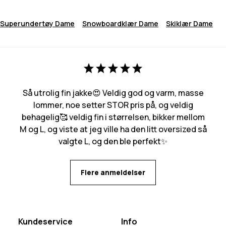
Superundertøy Dame
Snowboardklær Dame
Skiklær Dame
Så utrolig fin jakke😍 Veldig god og varm, masse
lommer, noe setter STOR pris på, og veldig
behagelig🥰 veldig fin i størrelsen, bikker mellom
M og L, og viste at jeg ville ha den litt oversized så
valgte L, og den ble perfekt✨
Flere anmeldelser
Kundeservice
Info