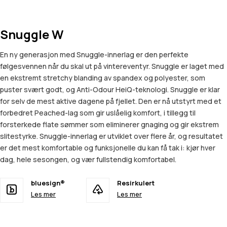
Snuggle W
En ny generasjon med Snuggle-innerlag er den perfekte
følgesvennen når du skal ut på vintereventyr. Snuggle er laget med
en ekstremt stretchy blanding av spandex og polyester, som
puster svært godt, og Anti-Odour HeiQ-teknologi. Snuggle er klar
for selv de mest aktive dagene på fjellet. Den er nå utstyrt med et
forbedret Peached-lag som gir uslåelig komfort, i tillegg til
forsterkede flate sømmer som eliminerer gnaging og gir ekstrem
slitestyrke. Snuggle-innerlag er utviklet over flere år, og resultatet
er det mest komfortable og funksjonelle du kan få tak i: kjør hver
dag, hele sesongen, og vær fullstendig komfortabel.
bluesign®
Resirkulert
Les mer
Les mer