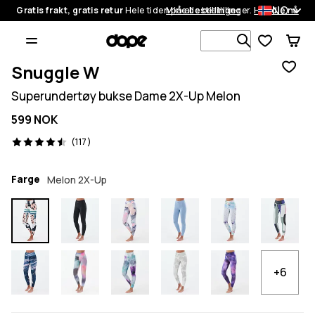
NO
Gratis frakt, gratis retur
Hele tiden på alle bestillinger.
Mine bestillinger
Handle nå
Søk blant 1
Snuggle W
Superundertøy bukse Dame 2X-Up Melon
599 NOK
117 anmeldelser, 4.5/5
(117)
Farge
Melon 2X-Up
+6