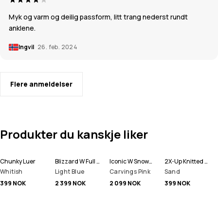
Myk og varm og deilig passform, litt trang nederst rundt
anklene.
Ingvil
26. feb. 2024
Flere anmeldelser
Produkter du kanskje liker
Chunky Luer
Blizzard W Full Zip Snowboardjakke Dame
Iconic W Snowboardbukse Dame
2X-Up Knitted Ansiktsmasker
Whitish
Light Blue
Carvings Pink
Sand
399 NOK
2 399 NOK
2 099 NOK
399 NOK