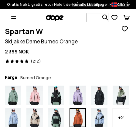
NO
Gratis frakt, gratis retur
Hele tiden på alle bestillinger.
Mine bestillinger
Handle nå
Søk blant 1
Spartan W
Skijakke Dame Burned Orange
2 399 NOK
212 anmeldelser, 4.7/5
(212)
Farge
Burned Orange
+2