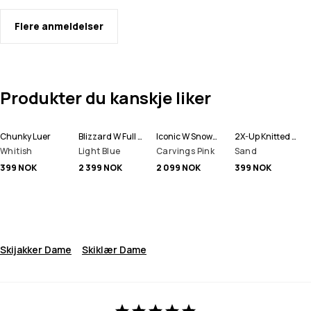
Flere anmeldelser
Produkter du kanskje liker
Chunky Luer
Blizzard W Full Zip Snowboardjakke Dame
Iconic W Snowboardbukse Dame
2X-Up Knitted Ansiktsmasker
Whitish
Light Blue
Carvings Pink
Sand
399 NOK
2 399 NOK
2 099 NOK
399 NOK
Skijakker Dame
Skiklær Dame