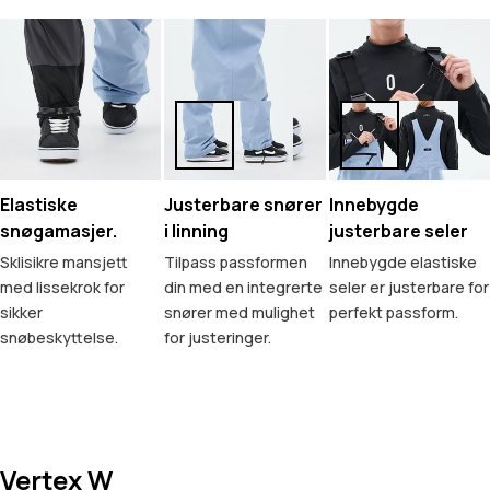
Elastiske
Justerbare snører
Innebygde
snøgamasjer.
i linning
justerbare seler
Sklisikre mansjett
Tilpass passformen
Innebygde elastiske
med lissekrok for
din med en integrerte
seler er justerbare for
sikker
snører med mulighet
perfekt passform.
snøbeskyttelse.
for justeringer.
Vertex W