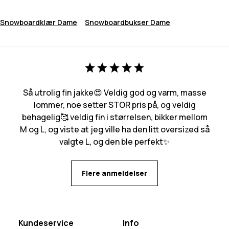
Snowboardklær Dame
Snowboardbukser Dame
Så utrolig fin jakke😍 Veldig god og varm, masse
lommer, noe setter STOR pris på, og veldig
behagelig🥰 veldig fin i størrelsen, bikker mellom
M og L, og viste at jeg ville ha den litt oversized så
valgte L, og den ble perfekt✨
Flere anmeldelser
Kundeservice
Info