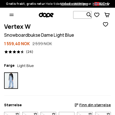
NO
Gratis frakt, gratis retur
Hele tiden på alle bestillinger.
Mine bestillinger
Handle nå
Søk blant 1
Vertex W
Snowboardbukse Dame Light Blue
1 559,40 NOK
2 599 NOK
26 anmeldelser, 4.5/5
(26)
Farge
Light Blue
Størrelse
Finn din størrelse