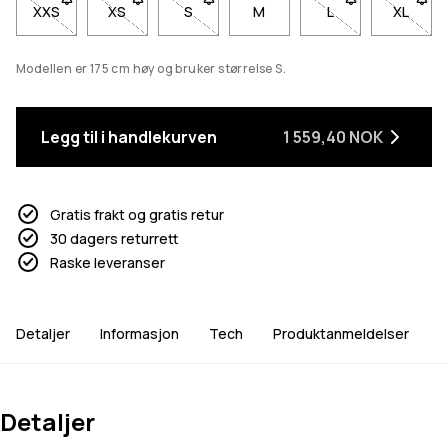
XXS
- Størrelse XXS er ikke tilgjengelig. Klikk for å bli varslet når d
XS
- Størrelse XS er ikke tilgjengelig. Klikk for å bli va
S
- Størrelse S er ikke tilgjengelig. Klikk fo
M
L
- Størrelse L er ikk
XL
- Størr
Modellen er 175 cm høy og bruker størrelse S.
Legg til i handlekurven
1 559,40 NOK
Gratis frakt og gratis retur
30 dagers returrett
Raske leveranser
Detaljer
Informasjon
Tech
Produktanmeldelser
Detaljer