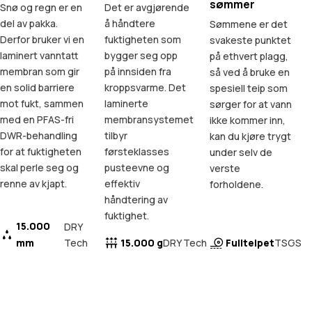
sømmer
Snø og regn er en
Det er avgjørende
del av pakka.
å håndtere
Sømmene er det
Derfor bruker vi en
fuktigheten som
svakeste punktet
laminert vanntatt
bygger seg opp
på ethvert plagg,
membran som gir
på innsiden fra
så ved å bruke en
en solid barriere
kroppsvarme. Det
spesiell teip som
mot fukt, sammen
laminerte
sørger for at vann
med en PFAS-fri
membransystemet
ikke kommer inn,
DWR-behandling
tilbyr
kan du kjøre trygt
for at fuktigheten
førsteklasses
under selv de
skal perle seg og
pusteevne og
verste
renne av kjapt.
effektiv
forholdene.
håndtering av
fuktighet.
15.000
DRY
mm
Tech
15.000 g
Fullteipet
DRY Tech
TSGS