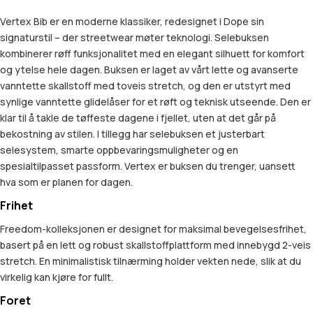
Vertex Bib er en moderne klassiker, redesignet i Dope sin
signaturstil – der streetwear møter teknologi. Selebuksen
kombinerer røff funksjonalitet med en elegant silhuett for komfort
og ytelse hele dagen. Buksen er laget av vårt lette og avanserte
vanntette skallstoff med toveis stretch, og den er utstyrt med
synlige vanntette glidelåser for et røft og teknisk utseende. Den er
klar til å takle de tøffeste dagene i fjellet, uten at det går på
bekostning av stilen. I tillegg har selebuksen et justerbart
selesystem, smarte oppbevaringsmuligheter og en
spesialtilpasset passform. Vertex er buksen du trenger, uansett
hva som er planen for dagen.
Frihet
Freedom-kolleksjonen er designet for maksimal bevegelsesfrihet,
basert på en lett og robust skallstoffplattform med innebygd 2-veis
stretch. En minimalistisk tilnærming holder vekten nede, slik at du
virkelig kan kjøre for fullt.
Foret