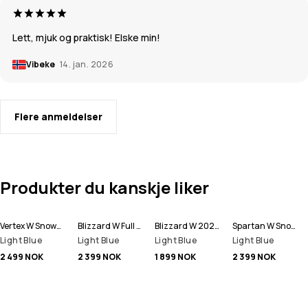
Lett, mjuk og praktisk! Elske min!
Vibeke
14. jan. 2026
Flere anmeldelser
Produkter du kanskje liker
Vertex W Snowboardjakke Dame
Blizzard W Full Zip Snowboardjakke Dame
Blizzard W 2024 Snowboardbukse Dame
Spartan W Snowboardjakke Dame
Light Blue
Light Blue
Light Blue
Light Blue
2 499 NOK
2 399 NOK
1 899 NOK
2 399 NOK