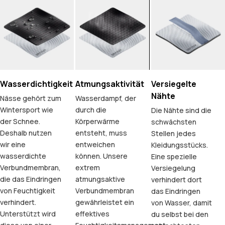
Wasserdichtigkeit
Atmungsaktivität
Versiegelte
Nähte
Nässe gehört zum
Wasserdampf, der
Wintersport wie
durch die
Die Nähte sind die
der Schnee.
Körperwärme
schwächsten
Deshalb nutzen
entsteht, muss
Stellen jedes
wir eine
entweichen
Kleidungsstücks.
wasserdichte
können. Unsere
Eine spezielle
Verbundmembran,
extrem
Versiegelung
die das Eindringen
atmungsaktive
verhindert dort
von Feuchtigkeit
Verbundmembran
das Eindringen
verhindert.
gewährleistet ein
von Wasser, damit
Unterstützt wird
effektives
du selbst bei den