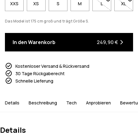
XXS
XS
S
M
L
- Größe L nicht ve
XL
- Größe
Das Model ist 175 cm groß und trägt Größe S.
In den Warenkorb
249,90 €
Kostenloser Versand & Rückversand
30 Tage Rückgaberecht
Schnelle Lieferung
Details
Beschreibung
Tech
Anprobieren
Bewertu
Details