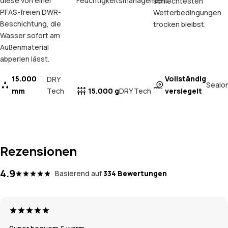
diese von einer
Feuchtigkeitsmanagement.
schlechtesten
PFAS-freien DWR-
Wetterbedingungen
Beschichtung, die
trocken bleibst.
Wasser sofort am
Außenmaterial
abperlen lässt.
15.000
Vollständig
DRY
Sealo
mm
Tech
15.000 g
versiegelt
DRY Tech
Rezensionen
4.9
Basierend auf
334 Bewertungen