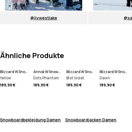
@livwestlake
@xa
Ähnliche Produkte
Blizzard W Snowboardjacke Damen
Annok W Snowboardjacke Damen
Blizzard W Snowboardjacke Damen
Blizzard W Snowboardjacke Damen
Yellow
Dots Phantom
Blot Violet
Dawn
189,90 €
189,90 €
189,90 €
189,90 €
Snowboardbekleidung Damen
Snowboardjacken Damen