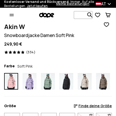
Kostenloser Versand und Rückversand.
Immer. Auf alle
AT
Meine Bestellungen
Bestellungen.
Jetzt kaufen
Durchsuche
Akin W
Snowboardjacke Damen Soft Pink
249,90 €
334 Reviews, 4.9/5
(334)
Farbe
Soft Pink
Größe
Finde deine Größe