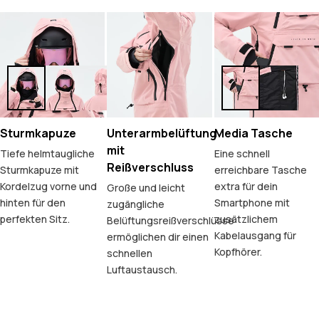
Sturmkapuze
Unterarmbelüftung
Media Tasche
mit
Tiefe helmtaugliche
Eine schnell
Reißverschluss
Sturmkapuze mit
erreichbare Tasche
Kordelzug vorne und
extra für dein
Große und leicht
hinten für den
Smartphone mit
zugängliche
perfekten Sitz.
zusätzlichem
Belüftungsreißverschlüsse
Kabelausgang für
ermöglichen dir einen
Kopfhörer.
schnellen
Luftaustausch.