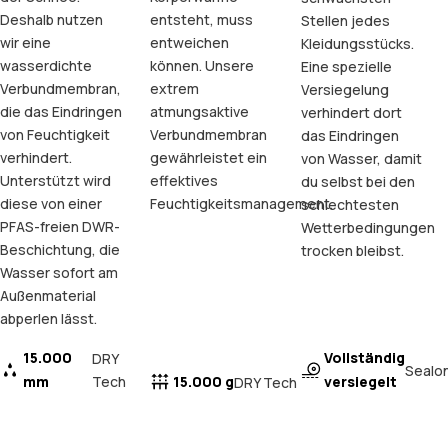
Deshalb nutzen
entsteht, muss
Stellen jedes
wir eine
entweichen
Kleidungsstücks.
wasserdichte
können. Unsere
Eine spezielle
Verbundmembran,
extrem
Versiegelung
die das Eindringen
atmungsaktive
verhindert dort
von Feuchtigkeit
Verbundmembran
das Eindringen
verhindert.
gewährleistet ein
von Wasser, damit
Unterstützt wird
effektives
du selbst bei den
diese von einer
Feuchtigkeitsmanagement.
schlechtesten
PFAS-freien DWR-
Wetterbedingungen
Beschichtung, die
trocken bleibst.
Wasser sofort am
Außenmaterial
abperlen lässt.
15.000
Vollständig
DRY
Sealo
mm
Tech
15.000 g
versiegelt
DRY Tech