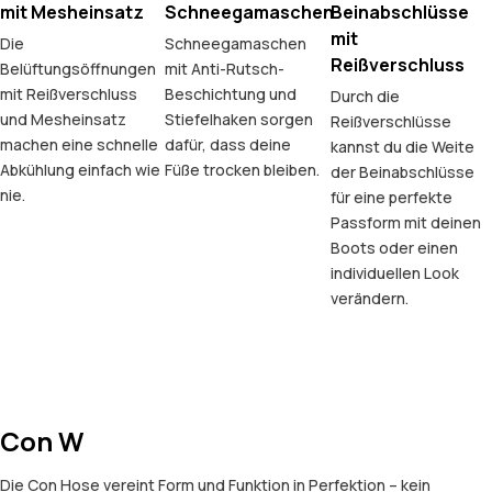
mit Mesheinsatz
Schneegamaschen
Beinabschlüsse
mit
Die
Schneegamaschen
Reißverschluss
Belüftungsöffnungen
mit Anti-Rutsch-
mit Reißverschluss
Beschichtung und
Durch die
und Mesheinsatz
Stiefelhaken sorgen
Reißverschlüsse
machen eine schnelle
dafür, dass deine
kannst du die Weite
Abkühlung einfach wie
Füße trocken bleiben.
der Beinabschlüsse
nie.
für eine perfekte
Passform mit deinen
Boots oder einen
individuellen Look
verändern.
Con W
Die Con Hose vereint Form und Funktion in Perfektion – kein