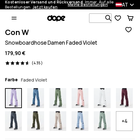
Kostenloser Versand und Rückversand.
Immer. Auf alle
AT
Meine Bestellungen
Bestellungen.
Jetzt kaufen
Durchsuche
Con W
Snowboardhose Damen Faded Violet
179,90 €
435 Reviews, 4.6/5
(435)
Farbe
Faded Violet
+4