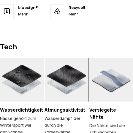
bluesign®
Recycelt
Mehr
Mehr
Tech
Wasserdichtigkeit
Atmungsaktivität
Versiegelte
Nähte
Nässe gehört zum
Wasserdampf, der
Wintersport wie
durch die
Die Nähte sind die
der Schnee.
Körperwärme
schwächsten