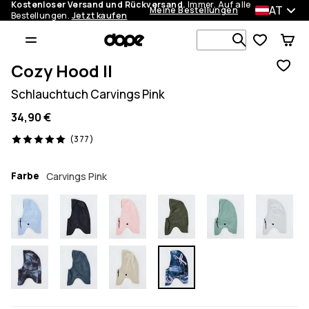
Kostenloser Versand und Rückversand.
Immer. Auf alle
AT
Meine Bestellungen
Bestellungen.
Jetzt kaufen
Durchsuche
Cozy Hood II
Schlauchtuch Carvings Pink
34,90 €
377 Reviews, 5/5
(377)
Farbe
Carvings Pink