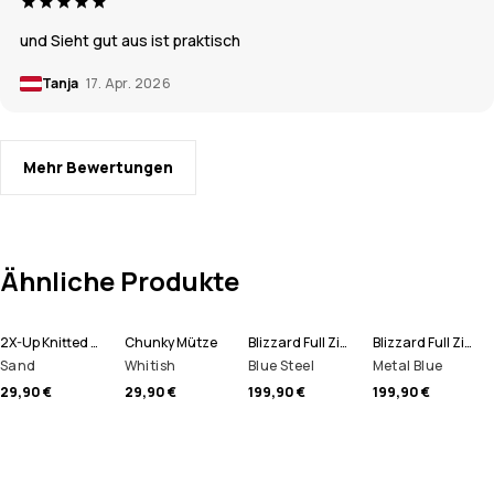
und Sieht gut aus ist praktisch
Tanja
17. Apr. 2026
Mehr Bewertungen
Ähnliche Produkte
2X-Up Knitted Schlauchtuch
Chunky Mütze
Blizzard Full Zip Snowboardjacke Herren
Blizzard Full Zip Skijacke Herren
Sand
Whitish
Blue Steel
Metal Blue
29,90 €
29,90 €
199,90 €
199,90 €