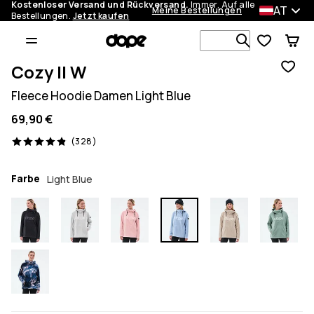
Kostenloser Versand und Rückversand.
Immer. Auf alle
AT
Meine Bestellungen
Bestellungen.
Jetzt kaufen
Durchsuche
Cozy II W
Fleece Hoodie Damen Light Blue
69,90 €
328 Reviews, 4.9/5
(328)
Farbe
Light Blue