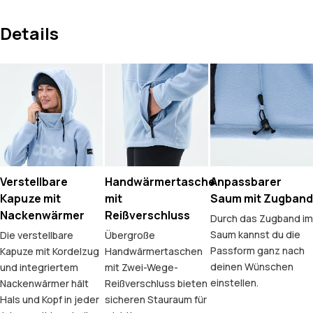
Details
Verstellbare
Handwärmertasche
Anpassbarer
Kapuze mit
mit
Saum mit Zugband
Nackenwärmer
Reißverschluss
Durch das Zugband im
Saum kannst du die
Die verstellbare
Übergroße
Passform ganz nach
Kapuze mit Kordelzug
Handwärmertaschen
deinen Wünschen
und integriertem
mit Zwei-Wege-
einstellen.
Nackenwärmer hält
Reißverschluss bieten
Hals und Kopf in jeder
sicheren Stauraum für