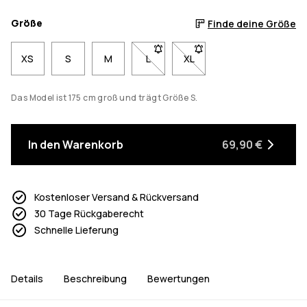
Größe
Finde deine Größe
XS
S
M
L
- Größe L nicht verfügbar. Klicke, 
XL
- Größe XL nicht verfügbar
Das Model ist 175 cm groß und trägt Größe S.
In den Warenkorb
69,90 €
Kostenloser Versand & Rückversand
30 Tage Rückgaberecht
Schnelle Lieferung
Details
Beschreibung
Bewertungen