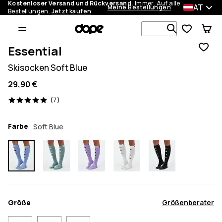
Kostenloser Versand und Rückversand.
Immer. Auf alle
AT
Meine Bestellungen
Bestellungen.
Jetzt kaufen
Durchsuche
Essential
Skisocken Soft Blue
29,90 €
7 Reviews, 5/5
(7)
Farbe
Soft Blue
Größe
Größenberater