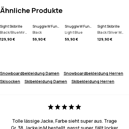
Ähnliche Produkte
Sight Skibrille
Snuggle W Funktionsshirt Damen
Snuggle W Funktionsshirt Damen
Sight Skibrille
Black/Blue Mirror
Black
Light Blue
Black/Silver Mirror
129,90 €
59,90 €
59,90 €
129,90 €
Snowboardbekleidung Damen
Snowboardbekleidung Herren
Skisocken
Skibekleidung Damen
Skibekleidung Herren
Tolle lässige Jacke, Farbe sieht super aus. Trage
Gr. 38, Jacke in M bestellt, passt super, fällt locker