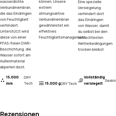
wasserdichte
können. Unsere
Eine spezielle
Verbundmembran,
extrem
Versiegelung
die das Eindringen
atmungsaktive
verhindert dort
von Feuchtigkeit
Verbundmembran
das Eindringen
verhindert.
gewährleistet ein
von Wasser, damit
Unterstützt wird
effektives
du selbst bei den
diese von einer
Feuchtigkeitsmanagement.
schlechtesten
PFAS-freien DWR-
Wetterbedingungen
Beschichtung, die
trocken bleibst.
Wasser sofort am
Außenmaterial
abperlen lässt.
15.000
Vollständig
DRY
Sealo
mm
Tech
15.000 g
versiegelt
DRY Tech
Rezensionen