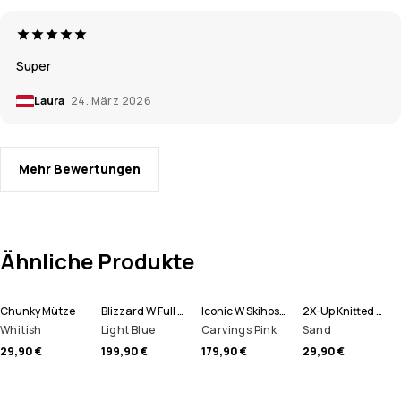
Super
Laura
24. März 2026
Mehr Bewertungen
Ähnliche Produkte
Chunky Mütze
Blizzard W Full Zip Snowboardjacke Damen
Iconic W Skihose Damen
2X-Up Knitted Schlauchtuch
Whitish
Light Blue
Carvings Pink
Sand
29,90 €
199,90 €
179,90 €
29,90 €