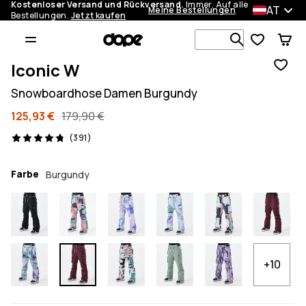
Kostenloser Versand und Rückversand.
Immer. Auf alle
AT
Meine Bestellungen
Bestellungen.
Jetzt kaufen
Durchsuche
Iconic W
Snowboardhose Damen Burgundy
125,93 €
179,90 €
391 Reviews, 4.8/5
(391)
Farbe
Burgundy
+10