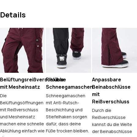
Details
Belüftungsreißverschlüsse
Flexible
Anpassbare
mit Mesheinsatz
Schneegamaschen
Beinabschlüsse
mit
Die
Schneegamaschen
Reißverschluss
Belüftungsöffnungen
mit Anti-Rutsch-
mit Reißverschluss
Beschichtung und
Durch die
und Mesheinsatz
Stiefelhaken sorgen
Reißverschlüsse
machen eine schnelle
dafür, dass deine
kannst du die Weite
Abkühlung einfach wie
Füße trocken bleiben.
der Beinabschlüsse