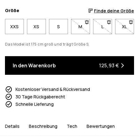
Größe
Finde deine Größe
XXS
XS
S
M
- Größe M nicht verfügbar. K
L
- Größe L nicht ve
XL
- Größe
Das Model ist 175 cm groß und trägt Größe S.
In den Warenkorb
125,93 €
Kostenloser Versand & Rückversand
30 Tage Rückgaberecht
Schnelle Lieferung
Details
Beschreibung
Tech
Bewertungen