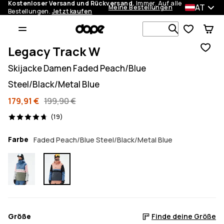
Kostenloser Versand und Rückversand.
Immer. Auf alle
AT
Meine Bestellungen
Bestellungen.
Jetzt kaufen
Durchsuche
Legacy Track W
Skijacke Damen Faded Peach/Blue
Steel/Black/Metal Blue
179,91 €
199,90 €
19 Reviews, 4.7/5
(19)
Farbe
Faded Peach/Blue Steel/Black/Metal Blue
Größe
Finde deine Größe