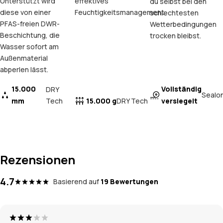
Unterstützt wird
effektives
du selbst bei den
diese von einer
Feuchtigkeitsmanagement.
schlechtesten
PFAS-freien DWR-
Wetterbedingungen
Beschichtung, die
trocken bleibst.
Wasser sofort am
Außenmaterial
abperlen lässt.
15.000
Vollständig
DRY
Sealo
mm
Tech
15.000 g
versiegelt
DRY Tech
Rezensionen
4.7
Basierend auf
19 Bewertungen