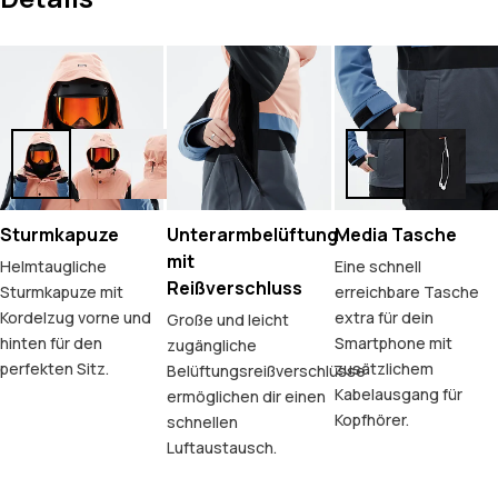
Sturmkapuze
Unterarmbelüftung
Media Tasche
mit
Helmtaugliche
Eine schnell
Reißverschluss
Sturmkapuze mit
erreichbare Tasche
Kordelzug vorne und
extra für dein
Große und leicht
hinten für den
Smartphone mit
zugängliche
perfekten Sitz.
zusätzlichem
Belüftungsreißverschlüsse
Kabelausgang für
ermöglichen dir einen
Kopfhörer.
schnellen
Luftaustausch.