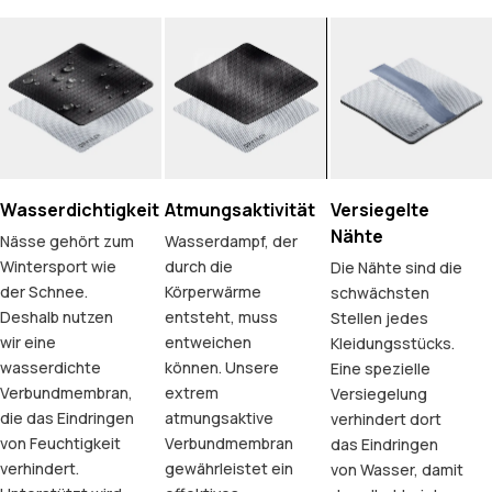
Wasserdichtigkeit
Atmungsaktivität
Versiegelte
Nähte
Nässe gehört zum
Wasserdampf, der
Wintersport wie
durch die
Die Nähte sind die
der Schnee.
Körperwärme
schwächsten
Deshalb nutzen
entsteht, muss
Stellen jedes
wir eine
entweichen
Kleidungsstücks.
wasserdichte
können. Unsere
Eine spezielle
Verbundmembran,
extrem
Versiegelung
die das Eindringen
atmungsaktive
verhindert dort
von Feuchtigkeit
Verbundmembran
das Eindringen
verhindert.
gewährleistet ein
von Wasser, damit