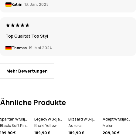
Katrin
13. Jän. 2025
Top Qualität Top Styl
Thomas
19. Mai 2024
Mehr Bewertungen
Ähnliche Produkte
Spartan W Skijacke Damen
Legacy W Skijacke Damen
Blizzard W Skijacke Damen
Adept W Skijacke Damen
Black/Soft Pink/Bottle Green
Khaki Yellow
Aurora
Melon
199,90 €
189,90 €
189,90 €
209,90 €