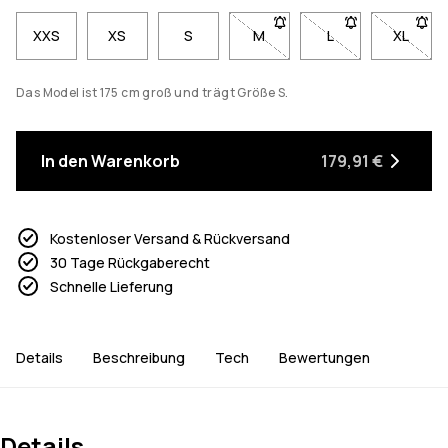
XXS
XS
S
M
- Größe M nicht verfügbar. K
L
- Größe L nicht ve
XL
- Größe
Das Model ist 175 cm groß und trägt Größe S.
In den Warenkorb
179,91 €
Kostenloser Versand & Rückversand
30 Tage Rückgaberecht
Schnelle Lieferung
Details
Beschreibung
Tech
Bewertungen
Details