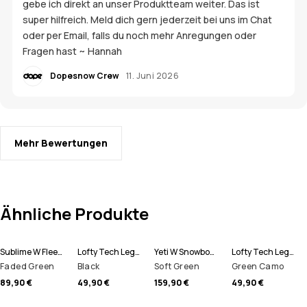
gebe ich direkt an unser Produktteam weiter. Das ist
super hilfreich. Meld dich gern jederzeit bei uns im Chat
oder per Email, falls du noch mehr Anregungen oder
Fragen hast ~ Hannah
Dopesnow Crew
11. Juni 2026
Mehr Bewertungen
Ähnliche Produkte
Sublime W Fleece Hoodie Damen
Lofty Tech Leggings Damen
Yeti W Snowboardjacke Damen
Lofty Tech Leggings Damen
Faded Green
Black
Soft Green
Green Camo
89,90 €
49,90 €
159,90 €
49,90 €