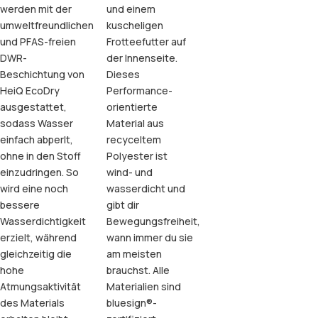
werden mit der
und einem
umweltfreundlichen
kuscheligen
und PFAS-freien
Frotteefutter auf
DWR-
der Innenseite.
Beschichtung von
Dieses
HeiQ EcoDry
Performance-
ausgestattet,
orientierte
sodass Wasser
Material aus
einfach abperlt,
recyceltem
ohne in den Stoff
Polyester ist
einzudringen. So
wind- und
wird eine noch
wasserdicht und
bessere
gibt dir
Wasserdichtigkeit
Bewegungsfreiheit,
erzielt, während
wann immer du sie
gleichzeitig die
am meisten
hohe
brauchst. Alle
Atmungsaktivität
Materialien sind
des Materials
bluesign®-