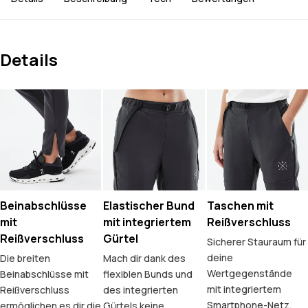
Details
Beinabschlüsse
Elastischer Bund
Taschen mit
mit
mit integriertem
Reißverschluss
Reißverschluss
Gürtel
Sicherer Stauraum für
deine
Die breiten
Mach dir dank des
Wertgegenstände
Beinabschlüsse mit
flexiblen Bunds und
mit integriertem
Reißverschluss
des integrierten
Smartphone-Netz.
ermöglichen es dir die
Gürtels keine