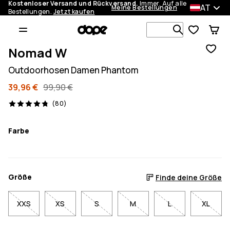
Kostenloser Versand und Rückversand.
Immer. Auf alle
AT
Meine Bestellungen
Bestellungen.
Jetzt kaufen
Durchsuche
Nomad W
Outdoorhosen Damen Phantom
39,96 €
99,90 €
80 Reviews, 4.8/5
(80)
Farbe
Größe
Finde deine Größe
XXS
XS
S
M
L
XL