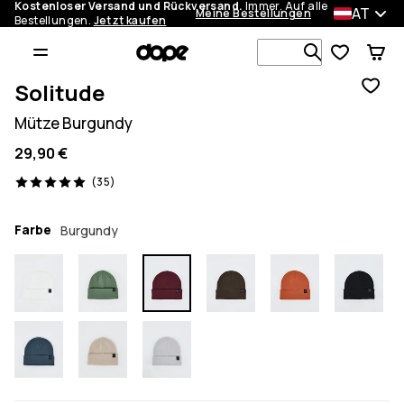
Kostenloser Versand und Rückversand.
Immer. Auf alle
AT
Meine Bestellungen
Bestellungen.
Jetzt kaufen
Durchsuche
Solitude
Mütze Burgundy
29,90 €
35 Reviews, 5/5
(35)
Farbe
Burgundy