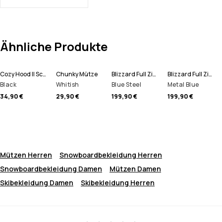
Ähnliche Produkte
Cozy Hood II Schlauchtuch
Chunky Mütze
Blizzard Full Zip Snowboardjacke Herren
Blizzard Full Zip Skijacke Herren
Black
Whitish
Blue Steel
Metal Blue
34,90 €
29,90 €
199,90 €
199,90 €
Mützen Herren
Snowboardbekleidung Herren
Snowboardbekleidung Damen
Mützen Damen
Skibekleidung Damen
Skibekleidung Herren