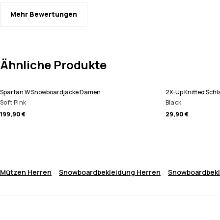
Mehr Bewertungen
Ähnliche Produkte
Spartan W Snowboardjacke Damen
2X-Up Knitted Sch
Soft Pink
Black
199,90 €
29,90 €
Mützen Herren
Snowboardbekleidung Herren
Snowboardbek