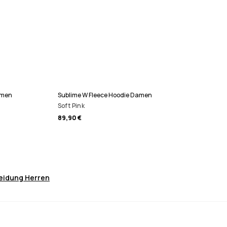
amen
Sublime W Fleece Hoodie Damen
Soft Pink
89,90 €
leidung Herren