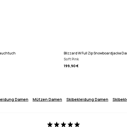
lauchtuch
Blizzard W Full Zip Snowboardjacke D
Soft Pink
199,90 €
leidung Damen
Mützen Damen
Skibekleidung Damen
Skibek