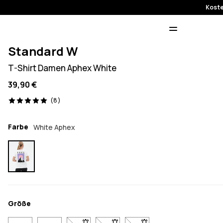
Koste
Standard W
T-Shirt Damen Aphex White
39,90 €
8 Reviews, 5/5
(8)
Farbe
White Aphex
Größe