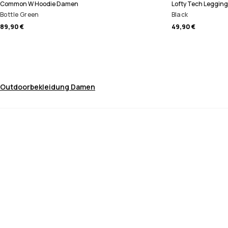
Common W Hoodie Damen
Lofty Tech Leggin
Bottle Green
Black
89,90 €
49,90 €
Outdoorbekleidung Damen