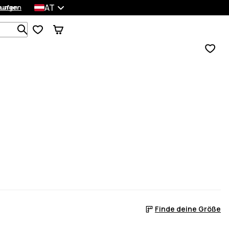
AT
lungen
kaufen
Durchsuche 1 000+ Produkte
Finde deine Größe