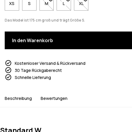
XS
S
M
- Größe M nicht verfügbar. Klicke, um benach
L
- Größe L nicht verfügbar. Klicke, 
XL
- Größe XL nicht verfügbar
Das Model ist 175 cm groß und trägt Größe S.
In den Warenkorb
Kostenloser Versand & Rückversand
30 Tage Rückgaberecht
Schnelle Lieferung
Beschreibung
Bewertungen
Standard W