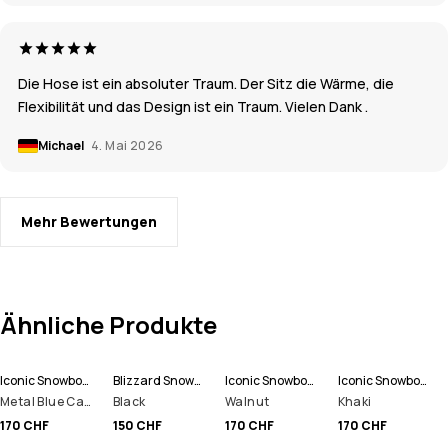
Die Hose ist ein absoluter Traum. Der Sitz die Wärme, die
Flexibilität und das Design ist ein Traum. Vielen Dank .
Michael
4. Mai 2026
Mehr Bewertungen
Ähnliche Produkte
Iconic Snowboardhose Men
Blizzard Snowboardhose Men
Iconic Snowboardhose Men
Iconic Snowboardhose Men
Metal Blue Camo
Black
Walnut
Khaki
170 CHF
150 CHF
170 CHF
170 CHF