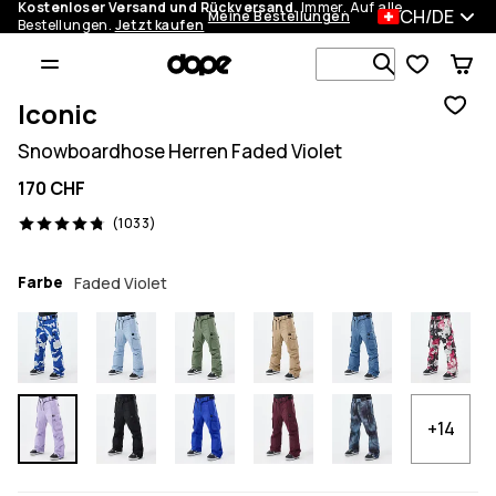
Kostenloser Versand und Rückversand.
Immer. Auf alle
CH/DE
Meine Bestellungen
Bestellungen.
Jetzt kaufen
Durchsuche
Iconic
Snowboardhose Herren Faded Violet
170 CHF
1033 Reviews, 4.8/5
(1033)
Farbe
Faded Violet
+14