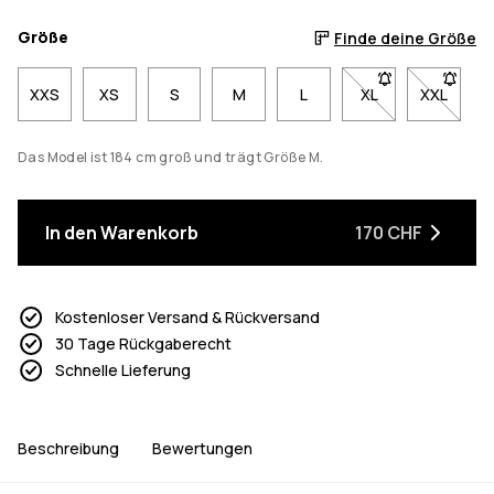
Größe
Finde deine Größe
XXS
XS
S
M
L
XL
- Größe XL nicht 
XXL
- Größe 
Das Model ist 184 cm groß und trägt Größe M.
In den Warenkorb
170 CHF
Kostenloser Versand & Rückversand
30 Tage Rückgaberecht
Schnelle Lieferung
Beschreibung
Bewertungen