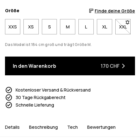
Größe
Finde deine Größe
XXS
XS
S
M
L
XL
XXL
- Größe 
Das Model ist 184 cm groß und trägt Größe M.
In den Warenkorb
170 CHF
Kostenloser Versand & Rückversand
30 Tage Rückgaberecht
Schnelle Lieferung
Details
Beschreibung
Tech
Bewertungen