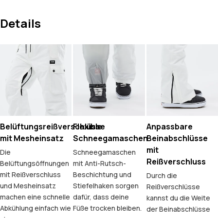
Details
Belüftungsreißverschlüsse
Flexible
Anpassbare
mit Mesheinsatz
Schneegamaschen
Beinabschlüsse
mit
Die
Schneegamaschen
Reißverschluss
Belüftungsöffnungen
mit Anti-Rutsch-
mit Reißverschluss
Beschichtung und
Durch die
und Mesheinsatz
Stiefelhaken sorgen
Reißverschlüsse
machen eine schnelle
dafür, dass deine
kannst du die Weite
Abkühlung einfach wie
Füße trocken bleiben.
der Beinabschlüsse