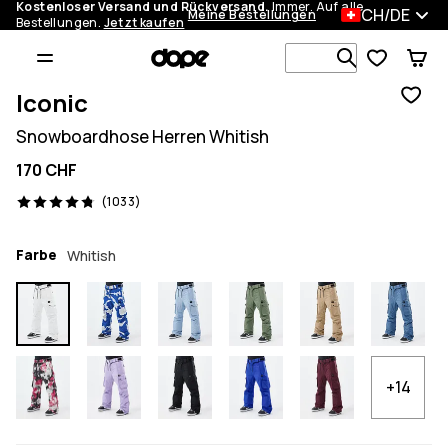
Kostenloser Versand und Rückversand.
Immer. Auf alle
CH/DE
Meine Bestellungen
Bestellungen.
Jetzt kaufen
Durchsuche
Iconic
Snowboardhose Herren Whitish
170 CHF
1033 Reviews, 4.8/5
(1033)
Farbe
Whitish
+14