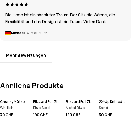
Die Hose ist ein absoluter Traum. Der Sitz die Wärme, die
Flexibilität und das Design ist ein Traum. Vielen Dank .
Michael
4. Mai 2026
Mehr Bewertungen
Ähnliche Produkte
Chunky Mütze
Blizzard Full Zip Snowboardjacke Herren
Blizzard Full Zip Skijacke Herren
2X-Up Knitted Schlauchtuch
Whitish
Blue Steel
Metal Blue
Sand
30 CHF
190 CHF
190 CHF
30 CHF