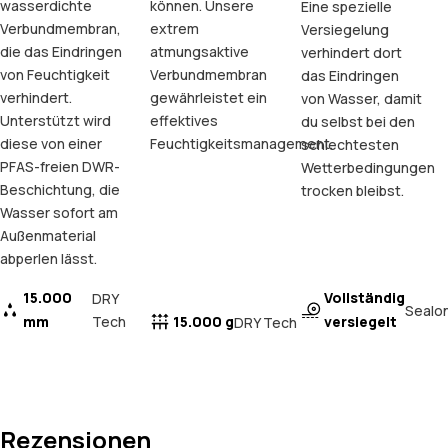
wasserdichte
können. Unsere
Eine spezielle
Verbundmembran,
extrem
Versiegelung
die das Eindringen
atmungsaktive
verhindert dort
von Feuchtigkeit
Verbundmembran
das Eindringen
verhindert.
gewährleistet ein
von Wasser, damit
Unterstützt wird
effektives
du selbst bei den
diese von einer
Feuchtigkeitsmanagement.
schlechtesten
PFAS-freien DWR-
Wetterbedingungen
Beschichtung, die
trocken bleibst.
Wasser sofort am
Außenmaterial
abperlen lässt.
15.000
Vollständig
DRY
Sealo
mm
Tech
15.000 g
versiegelt
DRY Tech
Rezensionen