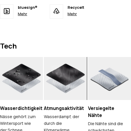
bluesign®
Recycelt
Mehr
Mehr
Tech
Wasserdichtigkeit
Atmungsaktivität
Versiegelte
Nähte
Nässe gehört zum
Wasserdampf, der
Wintersport wie
durch die
Die Nähte sind die
der Schnee.
Körperwärme
schwächsten