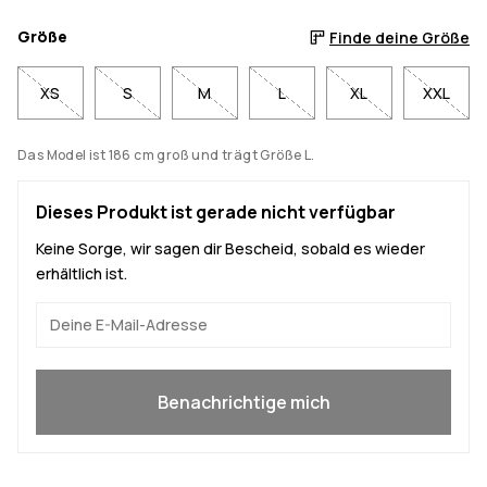
Größe
Finde deine Größe
XS
S
M
L
XL
XXL
Das Model ist 186 cm groß und trägt Größe L.
Dieses Produkt ist gerade nicht verfügbar
Keine Sorge, wir sagen dir Bescheid, sobald es wieder
erhältlich ist.
Ja, ich will mitmachen
Benachrichtige mich