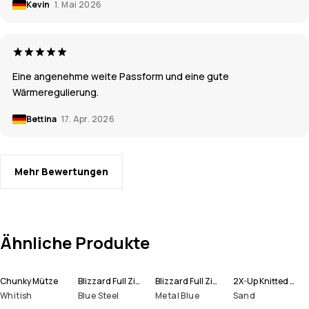
Kevin
1. Mai 2026
Eine angenehme weite Passform und eine gute
Wärmeregulierung.
Bettina
17. Apr. 2026
Mehr Bewertungen
Ähnliche Produkte
Chunky Mütze
Blizzard Full Zip Snowboardjacke Herren
Blizzard Full Zip Skijacke Herren
2X-Up Knitted Schlauchtuch
Whitish
Blue Steel
Metal Blue
Sand