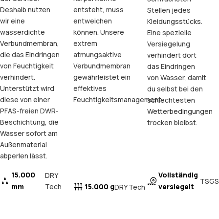
Deshalb nutzen
entsteht, muss
Stellen jedes
wir eine
entweichen
Kleidungsstücks.
wasserdichte
können. Unsere
Eine spezielle
Verbundmembran,
extrem
Versiegelung
die das Eindringen
atmungsaktive
verhindert dort
von Feuchtigkeit
Verbundmembran
das Eindringen
verhindert.
gewährleistet ein
von Wasser, damit
Unterstützt wird
effektives
du selbst bei den
diese von einer
Feuchtigkeitsmanagement.
schlechtesten
PFAS-freien DWR-
Wetterbedingungen
Beschichtung, die
trocken bleibst.
Wasser sofort am
Außenmaterial
abperlen lässt.
15.000
Vollständig
DRY
TSGS
mm
Tech
15.000 g
versiegelt
DRY Tech