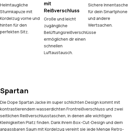
mit
Helmtaugliche
Sichere Innentasche
Reißverschluss
Sturmkapuze mit
für dein Smartphone
Kordelzug vorne und
und andere
Große und leicht
hinten für den
Wertsachen.
zugängliche
perfekten Sitz.
Belüftungsreißverschlüsse
ermöglichen dir einen
schnellen
Luftaustausch.
Spartan
Die Dope Spartan Jacke im super schlichten Design kommt mit
kontrastierendem wasserdichten Frontreißverschluss und zwei
seitlichen Reißverschlusstaschen, in denen alle wichtigen
Kleinigkeiten Platz finden. Dank ihrem Box-Cut-Design und dem
anpassbaren Saum mit Kordelzug vereint sie jede Menge Retro-