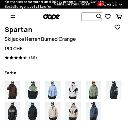
Kostenloser Versand und Rückversand.
Immer. Auf alle
CH/DE
Meine Bestellungen
Bestellungen.
Jetzt kaufen
Durchsuche
Spartan
Skijacke Herren Burned Orange
190 CHF
88 Reviews, 4.6/5
(88)
Farbe