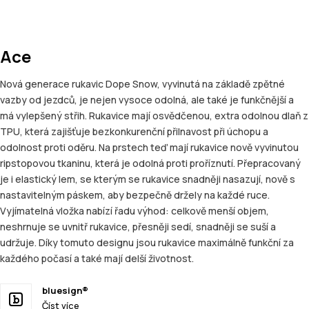
Ace
Nová generace rukavic Dope Snow, vyvinutá na základě zpětné
vazby od jezdců, je nejen vysoce odolná, ale také je funkčnější a
má vylepšený střih. Rukavice mají osvědčenou, extra odolnou dlaň z
TPU, která zajišťuje bezkonkurenční přilnavost při úchopu a
odolnost proti oděru. Na prstech teď mají rukavice nově vyvinutou
ripstopovou tkaninu, která je odolná proti proříznutí. Přepracovaný
je i elastický lem, se kterým se rukavice snadněji nasazují, nově s
nastavitelným páskem, aby bezpečně držely na každé ruce.
Vyjímatelná vložka nabízí řadu výhod: celkově menší objem,
neshrnuje se uvnitř rukavice, přesněji sedí, snadněji se suší a
udržuje. Díky tomuto designu jsou rukavice maximálně funkční za
každého počasí a také mají delší životnost.
bluesign®
Číst více