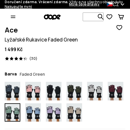
Doručení zdarma. Vrácení zdarma.
Vždy a na všechny objednávky.
CZ
Moje objednávky
Nakupujte nyní
Vyhledávej 
Ace
Lyžařské Rukavice Faded Green
1 499 Kč
30 recenze, 4.3/5
(30)
Barva
Faded Green