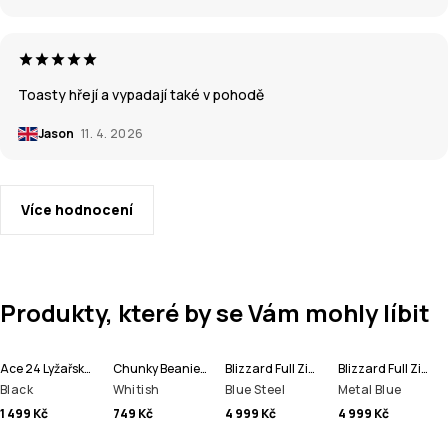
Toasty hřejí a vypadají také v pohodě
Jason
11. 4. 2026
Více hodnocení
Produkty, které by se Vám mohly líbit
Ace 24 Lyžařské Rukavice
Chunky Beanie čepice
Blizzard Full Zip Bunda na Snowboard Pánské
Blizzard Full Zip Lyžařská Bunda Pánské
Black
Whitish
Blue Steel
Metal Blue
1 499 Kč
749 Kč
4 999 Kč
4 999 Kč