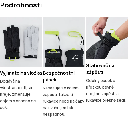
Podrobnosti
Stahovač na
zápěstí
Vyjímatelná vložka
Bezpečnostní
pásek
Odolný pásek s
Dodává na
přezkou pevně
všestrannosti, víc
Nasazuje se kolem
obejme zápěstí a
hřeje, zmenšuje
zápěstí, takže ti
rukavice přesně sedí.
objem a snadno se
rukavice nebo palčáky
suší.
na svahu jen tak
nespadnou.