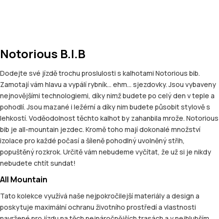
Notorious B.I.B
Dodejte své jízdě trochu proslulosti s kalhotami Notorious bib.
Zamotají vám hlavu a vypálí rybník… ehm… sjezdovky. Jsou vybaveny
nejnovějšími technologiemi, díky nimž budete po celý den v teple a
pohodlí. Jsou mazané i ležérní a díky nim budete působit stylově s
lehkostí. Voděodolnost těchto kalhot by zahanbila mrože. Notorious
bib je all-mountain jezdec. Kromě toho mají dokonalé množství
izolace pro každé počasí a šíleně pohodlný uvolněný střih,
popuštěný rozkrok. Určitě vám nebudeme vyčítat, že už si je nikdy
nebudete chtít sundat!
All Mountain
Tato kolekce využívá naše nejpokročilejší materiály a design a
poskytuje maximální ochranu životního prostředí a vlastnosti
navržené pro jízdu na těch nejnáročnějších trasách a v nejhlubším