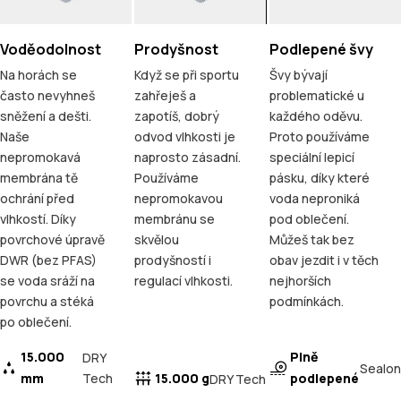
Voděodolnost
Prodyšnost
Podlepené švy
Na horách se
Když se při sportu
Švy bývají
často nevyhneš
zahřeješ a
problematické u
sněžení a dešti.
zapotíš, dobrý
každého oděvu.
Naše
odvod vlhkosti je
Proto používáme
nepromokavá
naprosto zásadní.
speciální lepicí
membrána tě
Používáme
pásku, díky které
ochrání před
nepromokavou
voda neproniká
vlhkostí. Díky
membránu se
pod oblečení.
povrchové úpravě
skvělou
Můžeš tak bez
DWR (bez PFAS)
prodyšností i
obav jezdit i v těch
se voda sráží na
regulací vlhkosti.
nejhorších
povrchu a stéká
podmínkách.
po oblečení.
15.000
Plně
DRY
Sealon
mm
Tech
15.000 g
podlepené
DRY Tech