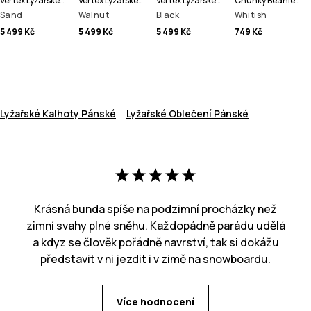
Vertex Lyžařské Kalhoty Pánské
Vertex Lyžařské Kalhoty Pánské
Vertex Lyžařské Kalhoty Pánské
Chunky Beanie čepice
Sand
Walnut
Black
Whitish
5 499 Kč
5 499 Kč
5 499 Kč
749 Kč
Lyžařské Kalhoty Pánské
Lyžařské Oblečení Pánské
Krásná bunda spíše na podzimní procházky než
zimní svahy plné sněhu. Každopádně parádu udělá
a kdyz se člověk pořádně navrství, tak si dokážu
představit v ni jezdit i v zimě na snowboardu.
Více hodnocení