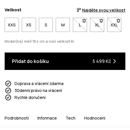
Velikost
Najděte svou velikost
XXS
XS
S
M
L
- Velikost L není dostupná
XL
- Velikost XL nen
XXL
- Veliko
Model(ka) měří 184 cm a nosí velikost M.
Přidat do košíku
5 499 Kč
Doprava a vrácení zdarma
30denní právo na vrácení
Rychlé doručení
Podrobnosti
Informace
Tech
Hodnocení