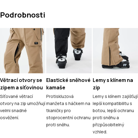
Podrobnosti
Větrací otvory se
Elastické sněhové
Lemy s klínem na
zipem a síťovinou
kamaše
zip
Síťované větrací
Protiskluzová
Lemy s klínem zajišťují
otvory na zip umožňují
manžeta s háčkem na
lepší kompatibilitu s
velmi snadné
tkaničky pro
botou, lepší ochranu
osvěžení.
stoprocentní ochranu
proti sněhu a
proti sněhu.
přizpůsobitelný
vzhled.