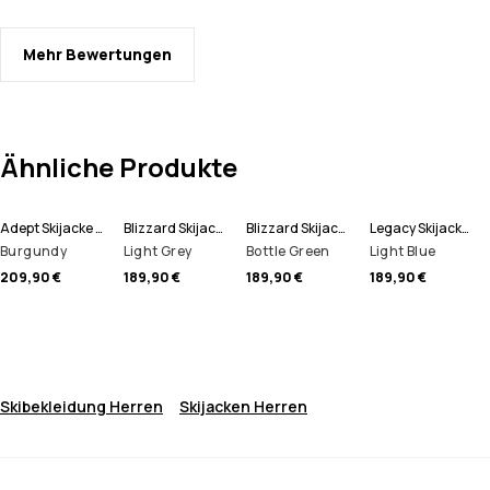
Mehr Bewertungen
Ähnliche Produkte
Adept Skijacke Herren
Blizzard Skijacke Herren
Blizzard Skijacke Herren
Legacy Skijacke Herren
Burgundy
Light Grey
Bottle Green
Light Blue
209,90 €
189,90 €
189,90 €
189,90 €
Skibekleidung Herren
Skijacken Herren