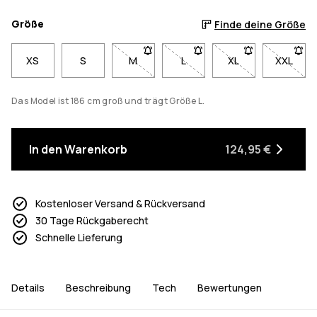
Größe
Finde deine Größe
XS
S
M
- Größe M nicht verfügbar. Klicke, um b
L
- Größe L nicht verfügbar. K
XL
- Größe XL nicht v
XXL
- Größe
Das Model ist 186 cm groß und trägt Größe L.
In den Warenkorb
124,95 €
Kostenloser Versand & Rückversand
30 Tage Rückgaberecht
Schnelle Lieferung
Details
Beschreibung
Tech
Bewertungen