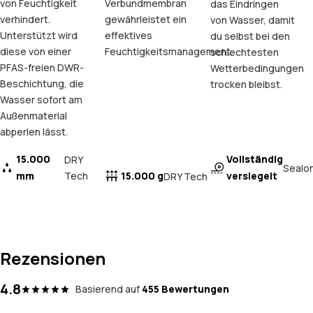
von Feuchtigkeit
Verbundmembran
das Eindringen
verhindert.
gewährleistet ein
von Wasser, damit
Unterstützt wird
effektives
du selbst bei den
diese von einer
Feuchtigkeitsmanagement.
schlechtesten
PFAS-freien DWR-
Wetterbedingungen
Beschichtung, die
trocken bleibst.
Wasser sofort am
Außenmaterial
abperlen lässt.
15.000
Vollständig
DRY
Sealo
mm
Tech
15.000 g
versiegelt
DRY Tech
Rezensionen
4.8
Basierend auf
455 Bewertungen