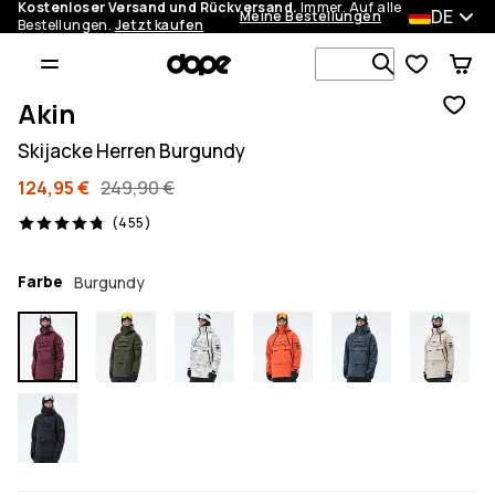
Kostenloser Versand und Rückversand.
Immer. Auf alle
DE
Meine Bestellungen
Bestellungen.
Jetzt kaufen
Durchsuche
Akin
Skijacke Herren Burgundy
124,95 €
249,90 €
455 Reviews, 4.8/5
(455)
Farbe
Burgundy