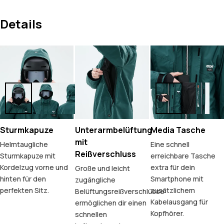
Details
Sturmkapuze
Unterarmbelüftung
Media Tasche
mit
Helmtaugliche
Eine schnell
Reißverschluss
Sturmkapuze mit
erreichbare Tasche
Kordelzug vorne und
extra für dein
Große und leicht
hinten für den
Smartphone mit
zugängliche
perfekten Sitz.
zusätzlichem
Belüftungsreißverschlüsse
Kabelausgang für
ermöglichen dir einen
Kopfhörer.
schnellen