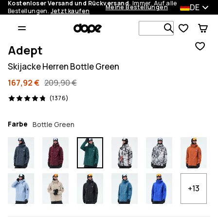
Kostenloser Versand und Rückversand.
Immer. Auf alle
DE
Meine Bestellungen
Bestellungen.
Jetzt kaufen
Durchsuche
Adept
Skijacke Herren Bottle Green
167,92 €
209,90 €
1376 Reviews, 4.8/5
(1376)
Farbe
Bottle Green
+13