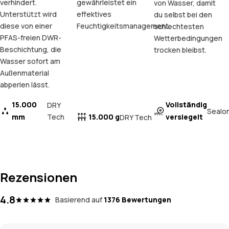
verhindert.
gewährleistet ein
von Wasser, damit
Unterstützt wird
effektives
du selbst bei den
diese von einer
Feuchtigkeitsmanagement.
schlechtesten
PFAS-freien DWR-
Wetterbedingungen
Beschichtung, die
trocken bleibst.
Wasser sofort am
Außenmaterial
abperlen lässt.
15.000
Vollständig
DRY
Sealo
mm
Tech
15.000 g
versiegelt
DRY Tech
Rezensionen
4.8
Basierend auf
1376 Bewertungen