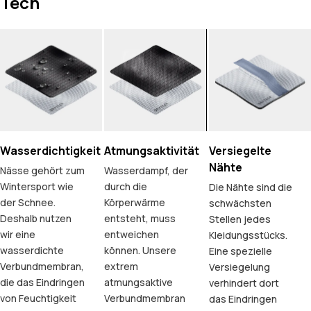
Tech
Wasserdichtigkeit
Atmungsaktivität
Versiegelte
Nähte
Nässe gehört zum
Wasserdampf, der
Wintersport wie
durch die
Die Nähte sind die
der Schnee.
Körperwärme
schwächsten
Deshalb nutzen
entsteht, muss
Stellen jedes
wir eine
entweichen
Kleidungsstücks.
wasserdichte
können. Unsere
Eine spezielle
Verbundmembran,
extrem
Versiegelung
die das Eindringen
atmungsaktive
verhindert dort
von Feuchtigkeit
Verbundmembran
das Eindringen