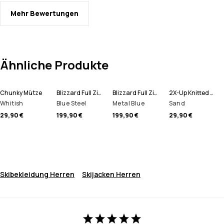
Mehr Bewertungen
Ähnliche Produkte
Chunky Mütze
Blizzard Full Zip Snowboardjacke Herren
Blizzard Full Zip Skijacke Herren
2X-Up Knitted Schlauchtuch
Whitish
Blue Steel
Metal Blue
Sand
29,90 €
199,90 €
199,90 €
29,90 €
Skibekleidung Herren
Skijacken Herren