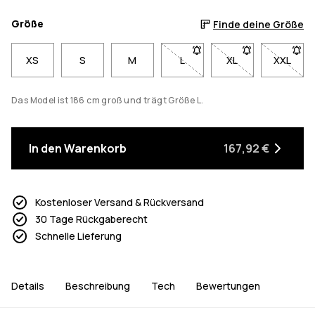
Größe
Finde deine Größe
XS
S
M
L
- Größe L nicht verfügbar. K
XL
- Größe XL nicht v
XXL
- Größe
Das Model ist 186 cm groß und trägt Größe L.
In den Warenkorb
167,92 €
Kostenloser Versand & Rückversand
30 Tage Rückgaberecht
Schnelle Lieferung
Details
Beschreibung
Tech
Bewertungen