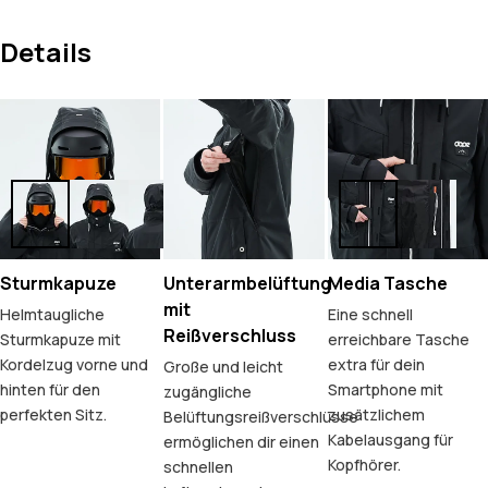
Details
Sturmkapuze
Unterarmbelüftung
Media Tasche
mit
Helmtaugliche
Eine schnell
Reißverschluss
Sturmkapuze mit
erreichbare Tasche
Kordelzug vorne und
extra für dein
Große und leicht
hinten für den
Smartphone mit
zugängliche
perfekten Sitz.
zusätzlichem
Belüftungsreißverschlüsse
Kabelausgang für
ermöglichen dir einen
Kopfhörer.
schnellen