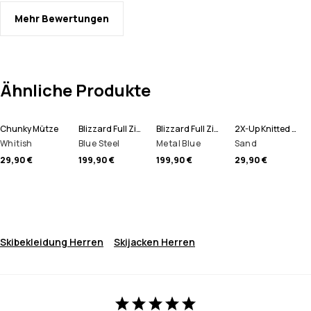
Mehr Bewertungen
Ähnliche Produkte
Chunky Mütze
Blizzard Full Zip Snowboardjacke Herren
Blizzard Full Zip Skijacke Herren
2X-Up Knitted Schlauchtuch
Whitish
Blue Steel
Metal Blue
Sand
29,90 €
199,90 €
199,90 €
29,90 €
Skibekleidung Herren
Skijacken Herren