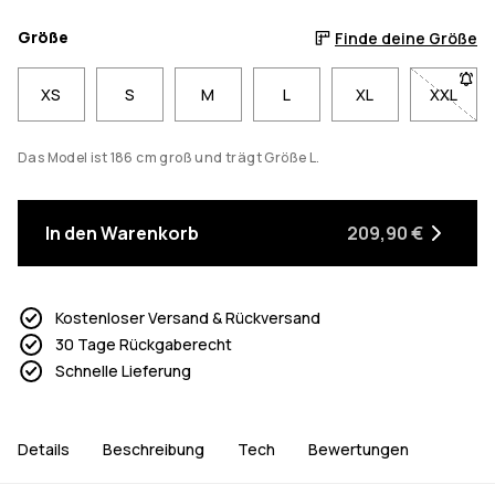
Größe
Finde deine Größe
XS
S
M
L
XL
XXL
- Größe
Das Model ist 186 cm groß und trägt Größe L.
In den Warenkorb
209,90 €
Kostenloser Versand & Rückversand
30 Tage Rückgaberecht
Schnelle Lieferung
Details
Beschreibung
Tech
Bewertungen