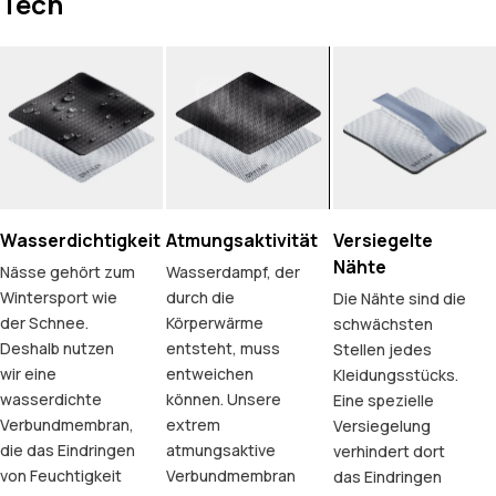
Tech
Wasserdichtigkeit
Atmungsaktivität
Versiegelte
Nähte
Nässe gehört zum
Wasserdampf, der
Wintersport wie
durch die
Die Nähte sind die
der Schnee.
Körperwärme
schwächsten
Deshalb nutzen
entsteht, muss
Stellen jedes
wir eine
entweichen
Kleidungsstücks.
wasserdichte
können. Unsere
Eine spezielle
Verbundmembran,
extrem
Versiegelung
die das Eindringen
atmungsaktive
verhindert dort
von Feuchtigkeit
Verbundmembran
das Eindringen