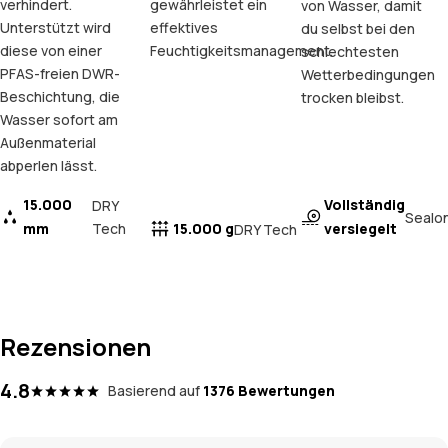
verhindert.
gewährleistet ein
von Wasser, damit
Unterstützt wird
effektives
du selbst bei den
diese von einer
Feuchtigkeitsmanagement.
schlechtesten
PFAS-freien DWR-
Wetterbedingungen
Beschichtung, die
trocken bleibst.
Wasser sofort am
Außenmaterial
abperlen lässt.
15.000
Vollständig
DRY
Sealo
mm
Tech
15.000 g
versiegelt
DRY Tech
Rezensionen
4.8
Basierend auf
1376 Bewertungen