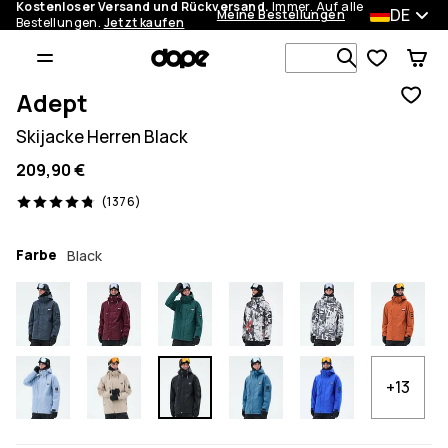
Kostenloser Versand und Rückversand.
Immer. Auf alle
DE
Meine Bestellungen
Bestellungen.
Jetzt kaufen
Durchsuche
Adept
Skijacke Herren Black
209,90 €
1376 Reviews, 4.8/5
(1376)
Farbe
Black
+13