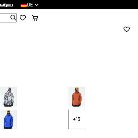
DE
lungen
kaufen
Durchsuche 1 000+ Produkte
+13