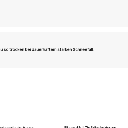
au so trocken bei dauerhaftem starken Schneefall.
Snowboardjacke Herren
Blizzard Full Zip Skijacke Herren