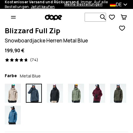
Kostenloser Versand und Rückversand.
Immer. Auf alle
DE
Meine Bestellungen
Bestellungen.
Jetzt kaufen
Durchsuche
Blizzard Full Zip
Snowboardjacke Herren Metal Blue
199,90 €
74 Reviews, 4.7/5
(74)
Farbe
Metal Blue