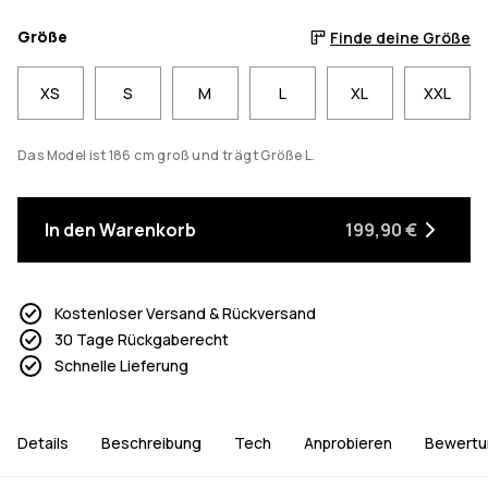
Größe
Finde deine Größe
XS
S
M
L
XL
XXL
Das Model ist 186 cm groß und trägt Größe L.
In den Warenkorb
199,90 €
Kostenloser Versand & Rückversand
30 Tage Rückgaberecht
Schnelle Lieferung
Details
Beschreibung
Tech
Anprobieren
Bewertu