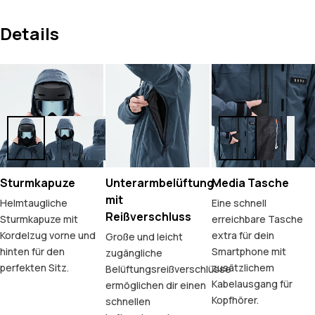
Details
Sturmkapuze
Unterarmbelüftung
Media Tasche
mit
Helmtaugliche
Eine schnell
Reißverschluss
Sturmkapuze mit
erreichbare Tasche
Kordelzug vorne und
extra für dein
Große und leicht
hinten für den
Smartphone mit
zugängliche
perfekten Sitz.
zusätzlichem
Belüftungsreißverschlüsse
Kabelausgang für
ermöglichen dir einen
Kopfhörer.
schnellen