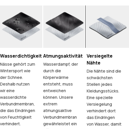
Wasserdichtigkeit
Atmungsaktivität
Versiegelte
Nähte
Nässe gehört zum
Wasserdampf, der
Wintersport wie
durch die
Die Nähte sind die
der Schnee.
Körperwärme
schwächsten
Deshalb nutzen
entsteht, muss
Stellen jedes
wir eine
entweichen
Kleidungsstücks.
wasserdichte
können. Unsere
Eine spezielle
Verbundmembran,
extrem
Versiegelung
die das Eindringen
atmungsaktive
verhindert dort
von Feuchtigkeit
Verbundmembran
das Eindringen
verhindert.
gewährleistet ein
von Wasser, damit