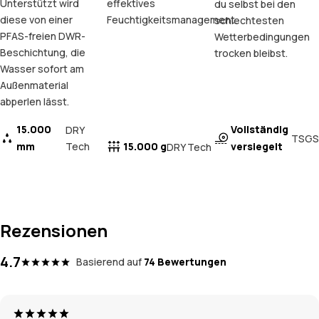
Unterstützt wird
effektives
du selbst bei den
diese von einer
Feuchtigkeitsmanagement.
schlechtesten
PFAS-freien DWR-
Wetterbedingungen
Beschichtung, die
trocken bleibst.
Wasser sofort am
Außenmaterial
abperlen lässt.
15.000
Vollständig
DRY
TSGS
mm
Tech
15.000 g
versiegelt
DRY Tech
Rezensionen
4.7
Basierend auf
74 Bewertungen