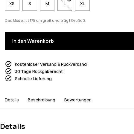
XS
S
M
L
- Größe L nicht verfügbar. Klicke, 
XL
Das Model ist 175 cm groß und trägt Größe S.
In den Warenkorb
Kostenloser Versand & Rückversand
30 Tage Rückgaberecht
Schnelle Lieferung
Details
Beschreibung
Bewertungen
Details