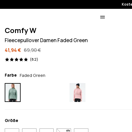
Koste
Comfy W
Fleecepullover Damen Faded Green
41,94 €
69,90 €
82 Reviews, 4.9/5
(82)
Farbe
Faded Green
Größe