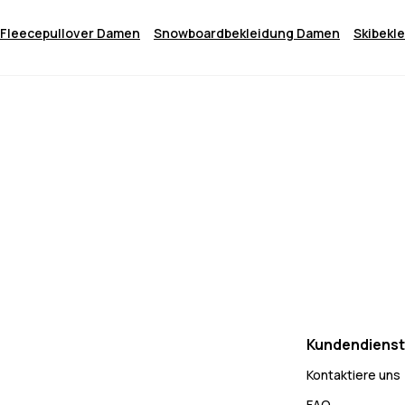
Fleecepullover Damen
Snowboardbekleidung Damen
Skibekl
Kundendienst
Kontaktiere uns
FAQ