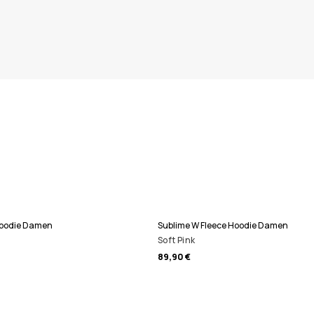
Hoodie Damen
Sublime W Fleece Hoodie Damen
Soft Pink
89,90 €