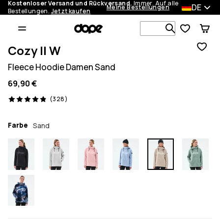
Kostenloser Versand und Rückversand.
Immer. Auf alle
DE
Meine Bestellungen
Bestellungen.
Jetzt kaufen
Durchsuche
Cozy II W
Fleece Hoodie Damen Sand
69,90 €
328 Reviews, 4.9/5
(328)
Farbe
Sand