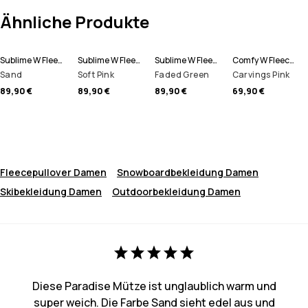
Ähnliche Produkte
Sublime W Fleece Hoodie Damen
Sublime W Fleece Hoodie Damen
Sublime W Fleece Hoodie Damen
Comfy W Fleecepullover Damen
Sand
Soft Pink
Faded Green
Carvings Pink
89,90 €
89,90 €
89,90 €
69,90 €
Fleecepullover Damen
Snowboardbekleidung Damen
Skibekleidung Damen
Outdoorbekleidung Damen
Diese Paradise Mütze ist unglaublich warm und
super weich. Die Farbe Sand sieht edel aus und