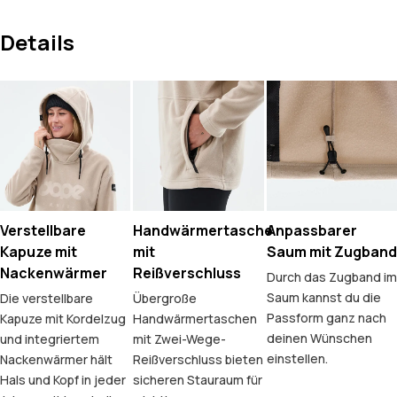
Details
Verstellbare
Handwärmertasche
Anpassbarer
Kapuze mit
mit
Saum mit Zugband
Nackenwärmer
Reißverschluss
Durch das Zugband im
Saum kannst du die
Die verstellbare
Übergroße
Passform ganz nach
Kapuze mit Kordelzug
Handwärmertaschen
deinen Wünschen
und integriertem
mit Zwei-Wege-
einstellen.
Nackenwärmer hält
Reißverschluss bieten
Hals und Kopf in jeder
sicheren Stauraum für