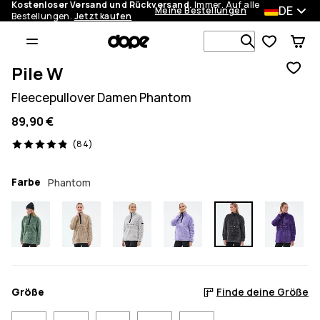
Kostenloser Versand und Rückversand.
Immer. Auf alle
DE
Meine Bestellungen
Bestellungen.
Jetzt kaufen
Durchsuche
Pile W
Fleecepullover Damen Phantom
89,90 €
84 Reviews, 4.9/5
(84)
Farbe
Phantom
Größe
Finde deine Größe