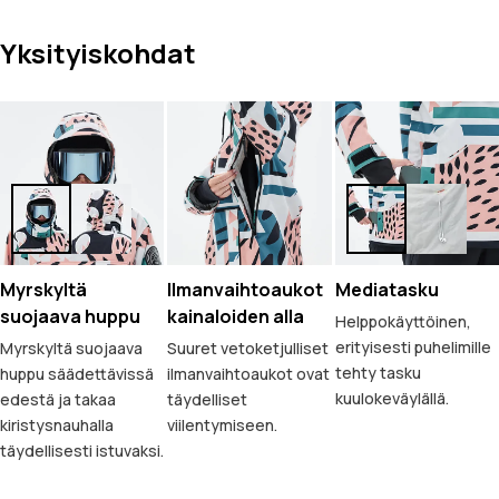
Yksityiskohdat
Myrskyltä
Ilmanvaihtoaukot
Mediatasku
suojaava huppu
kainaloiden alla
Helppokäyttöinen,
erityisesti puhelimille
Myrskyltä suojaava
Suuret vetoketjulliset
tehty tasku
huppu säädettävissä
ilmanvaihtoaukot ovat
kuulokeväylällä.
edestä ja takaa
täydelliset
kiristysnauhalla
viilentymiseen.
täydellisesti istuvaksi.