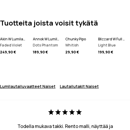
Tuotteita joista voisit tykätä
Akin W Lumilautailutakki Naiset
Annok W Lumilautailutakki Naiset
Chunky Pipo
Blizzard W Full Zip Lumilautailutakki Naiset
Faded Violet
Dots Phantom
Whitish
Light Blue
249,90 €
189,90 €
29,90 €
199,90 €
Lumilautailuvaatteet Naiset
Lautailutakit Naiset
Todella mukava takki. Rento malli, näyttää ja