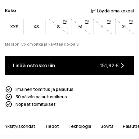
Koko
Löydä oma kokosi
XXS
XS
S
- Koko S ei ole saatavilla. Napsauta sa
M
- Koko M ei ole saatavilla. 
L
- Koko L ei ole s
XL
- Koko 
Malli on 175 cm pitkä ja käyttää kokoa S.
Lisää ostoskoriin
151,92 €
Ilmainen toimitus ja palautus
30 päivän palautusoikeus
Nopeat toimitukset
Yksityiskohdat
Tiedot
Teknologia
Sovita
Palautt