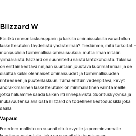
Blizzard W
Etsitkö rennon laskuhupparin ja kaikilla ominaisuuksilla varustellun
laskettelutakin täydellistä yhdistelmää? Tiedämme, mitä tarkoitat –
monipuolisia toiminnallisia ominaisuuksia, mutta ilman mitään
ylimääräistä. Blizzard on suunniteltu näistä lähtökohdista. Takissa
on erittäin kestävä neljään suuntaan joustava kuorimateriaali ja se
sisältää kaikki olennaiset ominaisuudet ja toiminnallisuuden
rinteeseen ja puuterilaskuun. Tämä erittäin vedenpitävä, kevyt
anorakkimallinen laskettelutakki on minimalistinen valinta meille,
jotka haluamme saada kaiken irti rinnepäivistä. Suorituskykynsä ja
mukavuutensa ansiosta Blizzard on todellinen kestosuosikki joka
säällä.
Vapaus
Freedom-mallisto on suunniteltu kevyelle ja pomminvarmalle
kuorikangasalustalle, joka on suunniteltu joustamaan