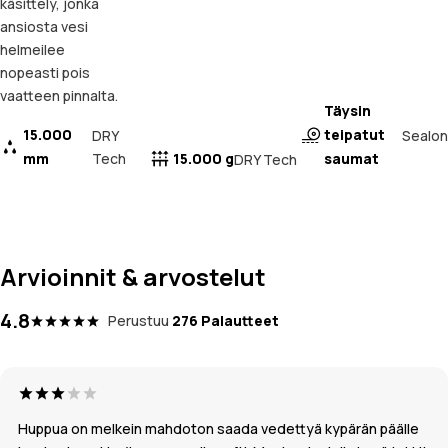
käsittely, jonka
ansiosta vesi
helmeilee
nopeasti pois
vaatteen pinnalta.
Täysin
15.000
teipatut
Sealon
DRY
mm
Tech
15.000 g
saumat
DRY Tech
Arvioinnit & arvostelut
4.8
Perustuu
276 Palautteet
Huppua on melkein mahdoton saada vedettyä kypärän päälle