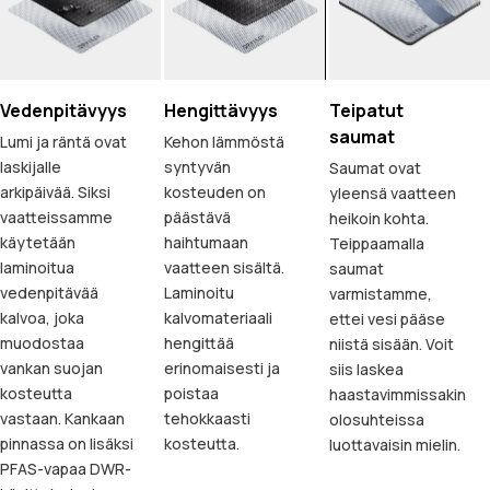
Vedenpitävyys
Hengittävyys
Teipatut
saumat
Lumi ja räntä ovat
Kehon lämmöstä
laskijalle
syntyvän
Saumat ovat
arkipäivää. Siksi
kosteuden on
yleensä vaatteen
vaatteissamme
päästävä
heikoin kohta.
käytetään
haihtumaan
Teippaamalla
laminoitua
vaatteen sisältä.
saumat
vedenpitävää
Laminoitu
varmistamme,
kalvoa, joka
kalvomateriaali
ettei vesi pääse
muodostaa
hengittää
niistä sisään. Voit
vankan suojan
erinomaisesti ja
siis laskea
kosteutta
poistaa
haastavimmissakin
vastaan. Kankaan
tehokkaasti
olosuhteissa
pinnassa on lisäksi
kosteutta.
luottavaisin mielin.
PFAS-vapaa DWR-