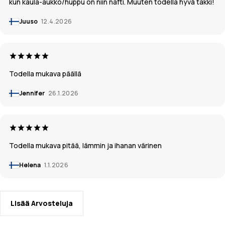
kun kaula-aukko/huppu on niin nafti. Muuten todella hyvä takki!
Juuso
12.4.2026
Todella mukava päällä
Jennifer
26.1.2026
Todella mukava pitää, lämmin ja ihanan värinen
Helena
1.1.2026
Lisää Arvosteluja