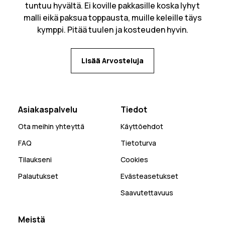
tuntuu hyvältä. Ei koville pakkasille koska lyhyt
malli eikä paksua toppausta, muille keleille täys
kymppi. Pitää tuulen ja kosteuden hyvin.
Lisää Arvosteluja
Asiakaspalvelu
Tiedot
Ota meihin yhteyttä
Käyttöehdot
FAQ
Tietoturva
Tilaukseni
Cookies
Palautukset
Evästeasetukset
Saavutettavuus
Meistä