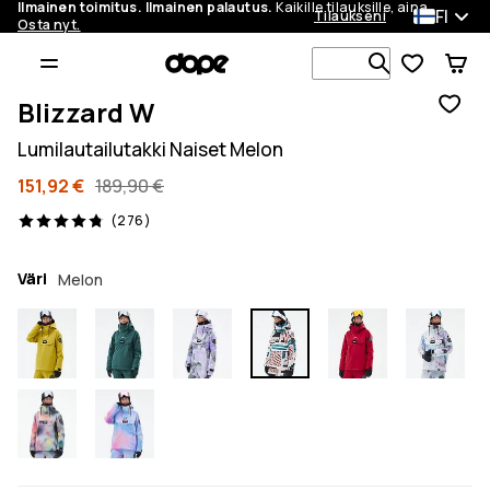
Ilmainen toimitus. Ilmainen palautus.
Kaikille tilauksille, aina.
FI
Tilaukseni
Osta nyt.
Etsi 1 000+ 
Blizzard W
Lumilautailutakki Naiset Melon
151,92 €
189,90 €
276 arvostelut, 4.8/5
(276)
Väri
Melon