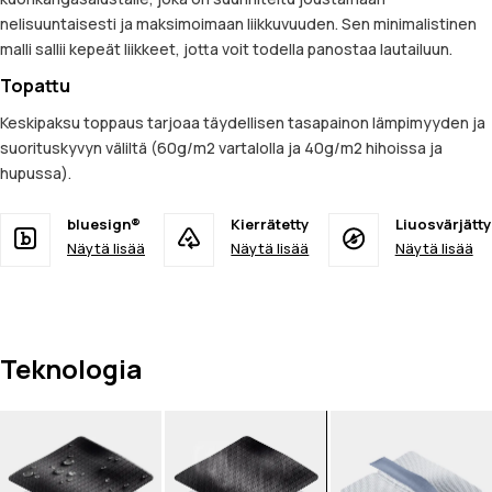
nelisuuntaisesti ja maksimoimaan liikkuvuuden. Sen minimalistinen
malli sallii kepeät liikkeet, jotta voit todella panostaa lautailuun.
Topattu
Keskipaksu toppaus tarjoaa täydellisen tasapainon lämpimyyden ja
suorituskyvyn väliltä (60g/m2 vartalolla ja 40g/m2 hihoissa ja
hupussa).
bluesign®
Kierrätetty
Liuosvärjätty
Näytä lisää
Näytä lisää
Näytä lisää
Teknologia