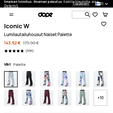
Ilmainen toimitus. Ilmainen palautus.
Kaikille tilauksille, aina.
FI
Tilaukseni
Osta nyt.
Etsi 1 000+ 
Iconic W
Lumilautailuhousut Naiset Palette
143,92 €
179,90 €
391 arvostelut, 4.8/5
(391)
Väri
Palette
+10