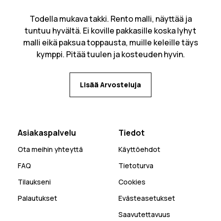
Todella mukava takki. Rento malli, näyttää ja
tuntuu hyvältä. Ei koville pakkasille koska lyhyt
malli eikä paksua toppausta, muille keleille täys
kymppi. Pitää tuulen ja kosteuden hyvin.
Lisää Arvosteluja
Asiakaspalvelu
Tiedot
Ota meihin yhteyttä
Käyttöehdot
FAQ
Tietoturva
Tilaukseni
Cookies
Palautukset
Evästeasetukset
Saavutettavuus