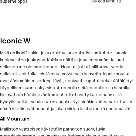
suojaa lumelta.
superhelppoa.
Iconic W
Mikä on Ikoni? Jokin, joka erottuu joukosta. Ihailun kohde. Jumala
kuolevaisten joukossa. Kaikkea näitä ja jopa enemmän. Ja juuri
sellaisen me olemme luoneet. Housut, jotka hallitsevat vuoria
sellaisella loistolla, mistä muut voivat vain haaveilla. Iconic housut
ovat äärimmäisen vedenpitävät, sopivasti topatut sekä räätälöidyt
täydellisen suorituskykyisiksi, rennolla sekä madalletulla haaralla.
Ne ovat niin häikäisevän komeat, ettet pysty katsomaan niitä
hymyilemättä - vähän kuten aurinko. Nyt sinäkin voit napata itsellesi
nämä häikäisevät housut ja jakaa niiden loiston, mikä onnenpäivä!
All Mountain
Malliston vaatteissa käytetään parhaiten suoriutuvia
materiaalejamme ja suunnittelutyötämme. Ne suojaavat hyvin