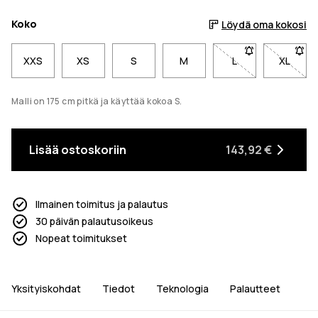
Koko
Löydä oma kokosi
XXS
XS
S
M
L
- Koko L ei ole s
XL
- Koko 
Malli on 175 cm pitkä ja käyttää kokoa S.
Lisää ostoskoriin
143,92 €
Ilmainen toimitus ja palautus
30 päivän palautusoikeus
Nopeat toimitukset
Yksityiskohdat
Tiedot
Teknologia
Palautteet