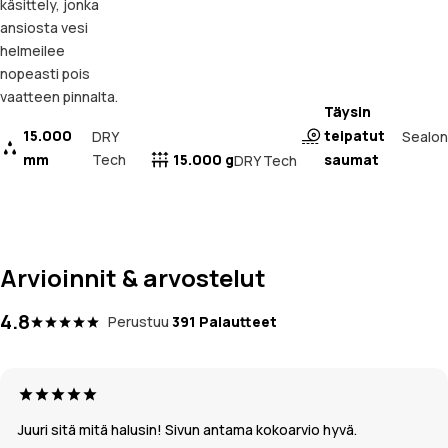
käsittely, jonka
ansiosta vesi
helmeilee
nopeasti pois
vaatteen pinnalta.
Täysin
15.000
teipatut
Sealon
DRY
mm
Tech
15.000 g
saumat
DRY Tech
Arvioinnit & arvostelut
4.8
Perustuu
391 Palautteet
Juuri sitä mitä halusin! Sivun antama kokoarvio hyvä.