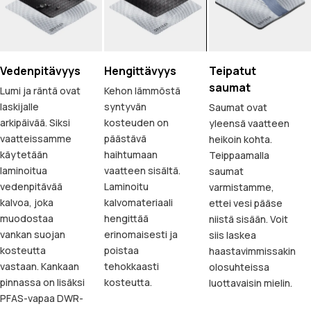
Vedenpitävyys
Hengittävyys
Teipatut
saumat
Lumi ja räntä ovat
Kehon lämmöstä
laskijalle
syntyvän
Saumat ovat
arkipäivää. Siksi
kosteuden on
yleensä vaatteen
vaatteissamme
päästävä
heikoin kohta.
käytetään
haihtumaan
Teippaamalla
laminoitua
vaatteen sisältä.
saumat
vedenpitävää
Laminoitu
varmistamme,
kalvoa, joka
kalvomateriaali
ettei vesi pääse
muodostaa
hengittää
niistä sisään. Voit
vankan suojan
erinomaisesti ja
siis laskea
kosteutta
poistaa
haastavimmissakin
vastaan. Kankaan
tehokkaasti
olosuhteissa
pinnassa on lisäksi
kosteutta.
luottavaisin mielin.
PFAS-vapaa DWR-