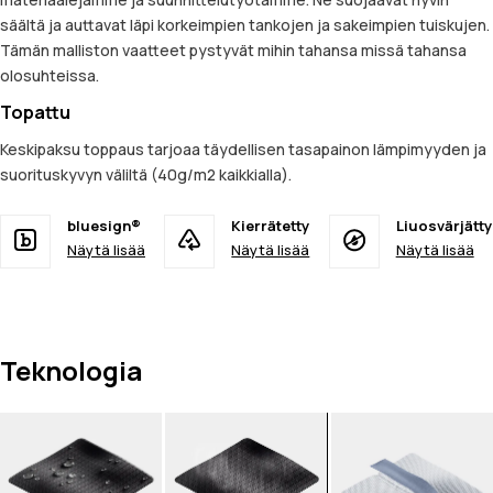
säältä ja auttavat läpi korkeimpien tankojen ja sakeimpien tuiskujen.
Tämän malliston vaatteet pystyvät mihin tahansa missä tahansa
olosuhteissa.
Topattu
Keskipaksu toppaus tarjoaa täydellisen tasapainon lämpimyyden ja
suorituskyvyn väliltä (40g/m2 kaikkialla).
bluesign®
Kierrätetty
Liuosvärjätty
Näytä lisää
Näytä lisää
Näytä lisää
Teknologia