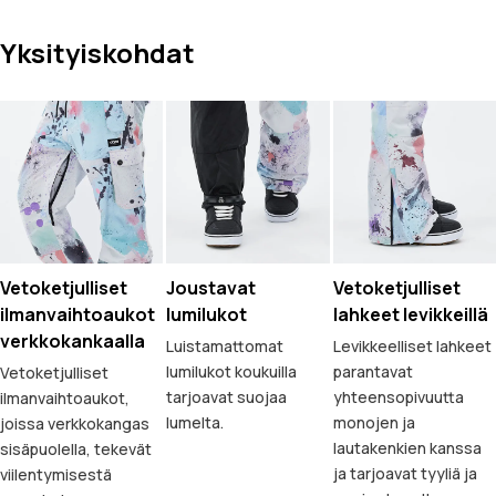
Yksityiskohdat
Vetoketjulliset
Joustavat
Vetoketjulliset
ilmanvaihtoaukot
lumilukot
lahkeet levikkeillä
verkkokankaalla
Luistamattomat
Levikkeelliset lahkeet
lumilukot koukuilla
parantavat
Vetoketjulliset
tarjoavat suojaa
yhteensopivuutta
ilmanvaihtoaukot,
lumelta.
monojen ja
joissa verkkokangas
lautakenkien kanssa
sisäpuolella, tekevät
ja tarjoavat tyyliä ja
viilentymisestä