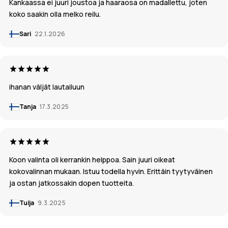
Kankaassa ei juuri joustoa ja haaraosa on madallettu, joten
koko saakin olla melko reilu.
Sari
22.1.2026
ihanan väljät lautailuun
Tanja
17.3.2025
Koon valinta oli kerrankin helppoa. Sain juuri oikeat
kokovalinnan mukaan. Istuu todella hyvin. Erittäin tyytyväinen
ja ostan jatkossakin dopen tuotteita.
Tuija
9.3.2025