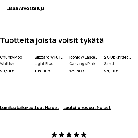
Lisää Arvosteluja
Tuotteita joista voisit tykätä
Chunky Pipo
Blizzard W Full Zip Lumilautailutakki Naiset
Iconic W Lasketteluhousut Naiset
2X-Up Knitted Tuubihuivi
Whitish
Light Blue
Carvings Pink
Sand
29,90 €
199,90 €
179,90 €
29,90 €
Lumilautailuvaatteet Naiset
Lautailuhousut Naiset