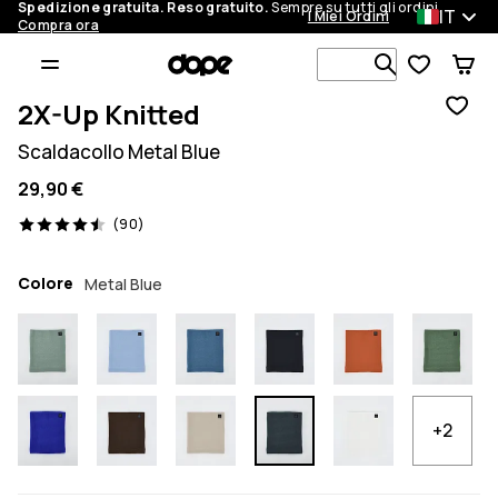
Spedizione gratuita. Reso gratuito.
Sempre su tutti gli ordini.
IT
I Miei Ordini
Compra ora
Cerca tra 1 
2X-Up Knitted
Scaldacollo Metal Blue
29,90 €
90 recensioni, 4.5/5
(90)
Colore
Metal Blue
+2