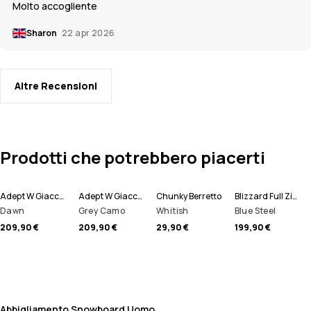
Molto accogliente
Sharon
22 apr 2026
Altre Recensioni
Prodotti che potrebbero piacerti
Adept W Giacca Snowboard Donna
Adept W Giacca Snowboard Donna
Chunky Berretto
Blizzard Full Zip Giacca Snowboard Uomo
Dawn
Grey Camo
Whitish
Blue Steel
209,90 €
209,90 €
29,90 €
199,90 €
Abbigliamento Snowboard Uomo