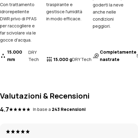
Con trattamento
traspirante e
goderti la neve
idrorepellente
gestisce l'umidità
anche nelle
DWR privo di PFAS
in modo efficace.
condizioni
per raccogliere e
peggiori.
far scivolare via le
gocce d'acqua.
15.000
Completamente
DRY
mm
Tech
15.000 g
nastrate
DRY Tech
Valutazioni & Recensioni
4.7
In base a
243 Recensioni