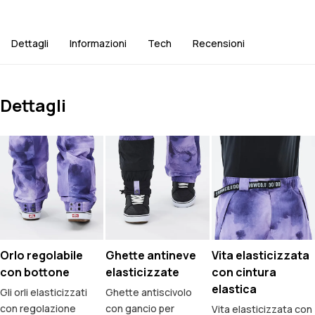
Dettagli
Informazioni
Tech
Recensioni
Dettagli
Orlo regolabile
Ghette antineve
Vita elasticizzata
con bottone
elasticizzate
con cintura
elastica
Gli orli elasticizzati
Ghette antiscivolo
con regolazione
con gancio per
Vita elasticizzata con