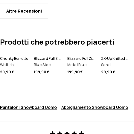
Altre Recensioni
Prodotti che potrebbero piacerti
Chunky Berretto
Blizzard Full Zip Giacca Snowboard Uomo
Blizzard Full Zip Giacca Sci Uomo
2X-Up Knitted Scaldacollo
Whitish
Blue Steel
Metal Blue
Sand
29,90 €
199,90 €
199,90 €
29,90 €
Pantaloni Snowboard Uomo
Abbigliamento Snowboard Uomo