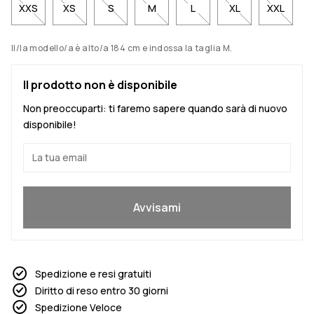
XXS
XS
S
M
L
XL
XXL
Il/la modello/a è alto/a 184 cm e indossa la taglia M.
Il prodotto non è disponibile
Non preoccuparti: ti faremo sapere quando sarà di nuovo
disponibile!
Sì, voglio partecipare
Avvisami
Spedizione e resi gratuiti
Diritto di reso entro 30 giorni
Spedizione Veloce