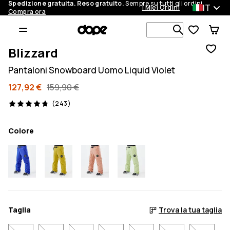
Spedizione gratuita. Reso gratuito.
Sempre su tutti gli ordini.
IT
I Miei Ordini
Compra ora
Cerca tra 1 
Blizzard
Pantaloni Snowboard Uomo Liquid Violet
127,92 €
159,90 €
243 recensioni, 4.7/5
(243)
Colore
Taglia
Trova la tua taglia