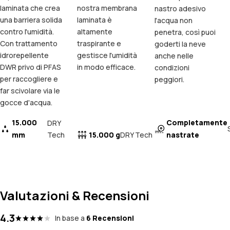
laminata che crea
nostra membrana
nastro adesivo
una barriera solida
laminata è
l'acqua non
contro l'umidità.
altamente
penetra, così puoi
Con trattamento
traspirante e
goderti la neve
idrorepellente
gestisce l'umidità
anche nelle
DWR privo di PFAS
in modo efficace.
condizioni
per raccogliere e
peggiori.
far scivolare via le
gocce d'acqua.
15.000
Completamente
DRY
mm
Tech
15.000 g
nastrate
DRY Tech
Valutazioni & Recensioni
4.3
In base a
6 Recensioni