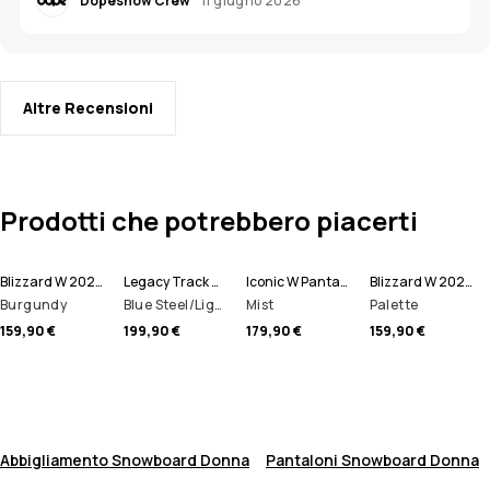
Dopesnow Crew
11 giugno 2026
Altre Recensioni
Prodotti che potrebbero piacerti
Blizzard W 2024 Pantaloni Snowboard Donna
Legacy Track W Giacca Snowboard Donna
Iconic W Pantaloni Snowboard Donna
Blizzard W 2024 Pantaloni Snowboard Donna
Burgundy
Blue Steel/Light Grey/Soft Pink/Greenish
Mist
Palette
159,90 €
199,90 €
179,90 €
159,90 €
Abbigliamento Snowboard Donna
Pantaloni Snowboard Donna