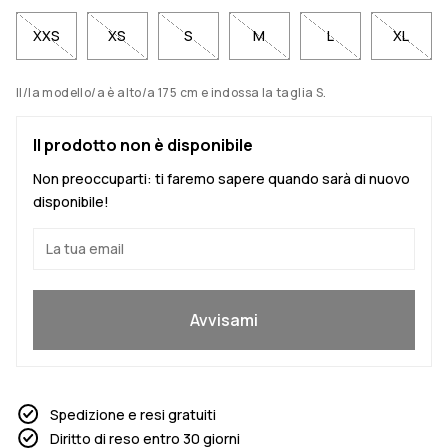
XXS
XS
S
M
L
XL
Il/la modello/a è alto/a 175 cm e indossa la taglia S.
Il prodotto non è disponibile
Non preoccuparti: ti faremo sapere quando sarà di nuovo
disponibile!
Sì, voglio partecipare
Avvisami
Spedizione e resi gratuiti
Diritto di reso entro 30 giorni