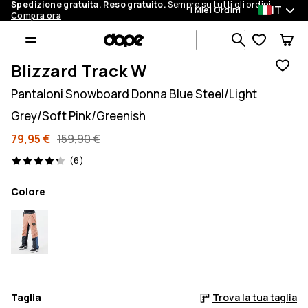
Spedizione gratuita. Reso gratuito.
Sempre su tutti gli ordini.
IT
I Miei Ordini
Compra ora
Cerca tra 1 
Blizzard Track W
Pantaloni Snowboard Donna Blue Steel/Light
Grey/Soft Pink/Greenish
79,95 €
159,90 €
6 recensioni, 4.3/5
(6)
Colore
Taglia
Trova la tua taglia