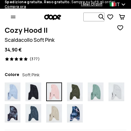
Spedizione gratuita. Reso gratuito.
Sempre su tutti gli ordini.
IT
I Miei Ordini
Compra ora
Cerca tra 1 
Cozy Hood II
Scaldacollo Soft Pink
34,90 €
377 recensioni, 5/5
(377)
Colore
Soft Pink