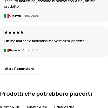
Tessuto fantastico , comode le tasche con la zip , ottimo
prodotto !
Ginevra
2 nov 2025
Ottimo materiale morbidissimo Vestibilita’ perfetta
Rosella
13 mar 2025
Altre Recensioni
Prodotti che potrebbero piacerti
Sublime W Pile con Cappuccio Donna
Sublime W Pile con Cappuccio Donna
Comfy W Felpa Pile Donna