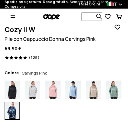
Spedizione gratuita. Reso gratuito.
Sempre su tutti gli ordini.
IT
I Miei Ordini
Compra ora
Cerca tra 1 
Cozy II W
Pile con Cappuccio Donna Carvings Pink
69,90 €
328 recensioni, 4.9/5
(328)
Colore
Carvings Pink