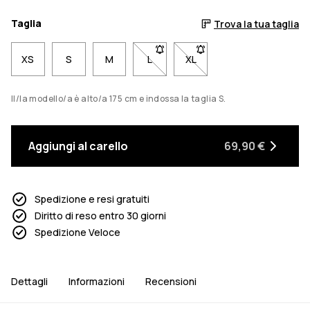
Taglia
Trova la tua taglia
XS
S
M
L
- Taglia L non disponibile. Clicca 
XL
- Taglia XL non disponibil
Il/la modello/a è alto/a 175 cm e indossa la taglia S.
Aggiungi al carello
69,90 €
Spedizione e resi gratuiti
Diritto di reso entro 30 giorni
Spedizione Veloce
Dettagli
Informazioni
Recensioni