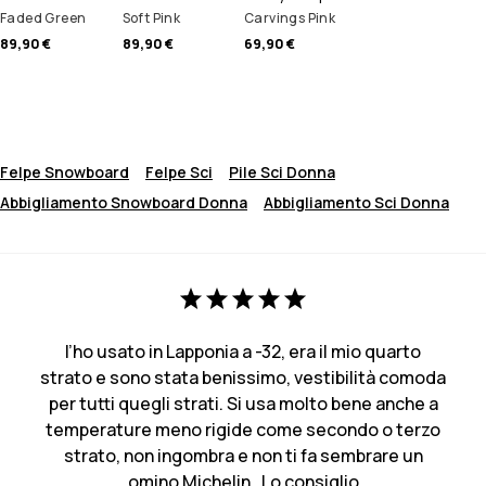
Faded Green
Soft Pink
Carvings Pink
89,90 €
89,90 €
69,90 €
Felpe Snowboard
Felpe Sci
Pile Sci Donna
Abbigliamento Snowboard Donna
Abbigliamento Sci Donna
l’ho usato in Lapponia a -32, era il mio quarto
strato e sono stata benissimo, vestibilità comoda
per tutti quegli strati. Si usa molto bene anche a
temperature meno rigide come secondo o terzo
strato, non ingombra e non ti fa sembrare un
omino Michelin . Lo consiglio