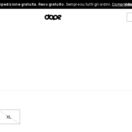
Spedizione gratuita. Reso gratuito.
Sempre su tutti gli ordini.
Compra or
I Mi
XL