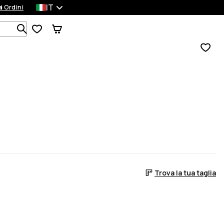
IT
a
ei Ordini
Cerca tra 1 000+ prodotti
Trova la tua taglia