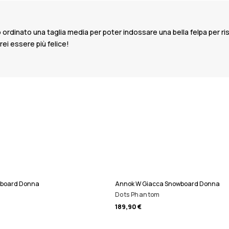
dinato una taglia media per poter indossare una bella felpa per risc
ei essere più felice!
wboard Donna
Annok W Giacca Snowboard Donna
Dots Phantom
189,90 €