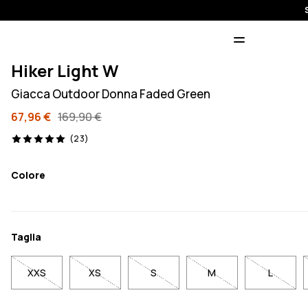
Hiker Light W
Giacca Outdoor Donna Faded Green
67,96 €
169,90 €
23 recensioni, 5/5
(23)
Colore
Taglia
XXS
XS
S
M
L