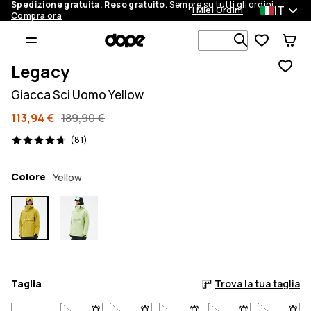
Spedizione gratuita. Reso gratuito.
Sempre su tutti gli ordini.
IT
I Miei Ordini
Compra ora
Cerca tra 1 
Legacy
Giacca Sci Uomo Yellow
113,94 €
189,90 €
81 recensioni, 4.7/5
(81)
Colore
Yellow
Taglia
Trova la tua taglia