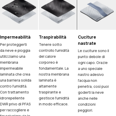
Impermeabilità
Traspirabilità
Cuciture
nastrate
Per proteggerti
Tenere sotto
da neve e pioggia
controllo l'umidità
Le cuciture sono il
utilizziamo una
del calore
punto debole di
membrana
corporeo è
ogni capo. Grazie
impermeabile
fondamentale. La
a uno speciale
laminata che crea
nostra membrana
nastro adesivo
una barriera solida
laminata è
l'acqua non
contro l'umidità.
altamente
penetra, così puoi
Con trattamento
traspirante e
goderti la neve
idrorepellente
gestisce l'umidità
anche nelle
DWR privo di PFAS
in modo efficace.
condizioni
per raccogliere e
peggiori.
far scivolare via le