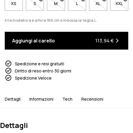
XS
S
- Taglia S non disponibile. Clicca per essere avvis
M
- Taglia M non disponibile. Clicca per 
L
- Taglia L non disponibile. C
XL
- Taglia XL non di
XXL
- Tagli
Il/la modello/a è alto/a 186 cm e indossa la taglia L.
Aggiungi al carello
113,94 €
Spedizione e resi gratuiti
Diritto di reso entro 30 giorni
Spedizione Veloce
Dettagli
Informazioni
Tech
Recensioni
Dettagli