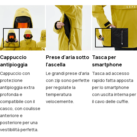
Cappuccio
Prese d'aria sotto
Tasca per
antipioggia
l'ascella
smartphone
Cappuccio con
Le grandi prese d'aria
Tasca ad accesso
protezione
con zip sono perfette
rapido fatta apposta
antipioggia extra
per regolate la
per lo smartphone
profonda e
temperatura
con uscita interna per
compatibile con il
velocemente.
il cavo delle cuffie.
casco, con coulisse
anteriore e
posteriore per una
vestibilità perfetta.