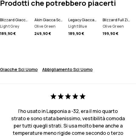
Prodotti che potrebbero piacerti
Blizzard Giacca Sci Uomo
Akin Giacca Sci Uomo
Legacy Giacca Sci Uomo
Blizzard Full Zip Giacca Sci Uomo
Light Grey
Olive Green
Light Blue
Olive Green
189,90 €
249,90 €
189,90 €
199,90 €
Giacche Sci Uomo
Abbigliamento Sci Uomo
l’ho usato in Lapponia a -32, era il mio quarto
strato e sono stata benissimo, vestibilità comoda
per tutti quegli strati. Si usa molto bene anche a
temperature meno rigide come secondo o terzo