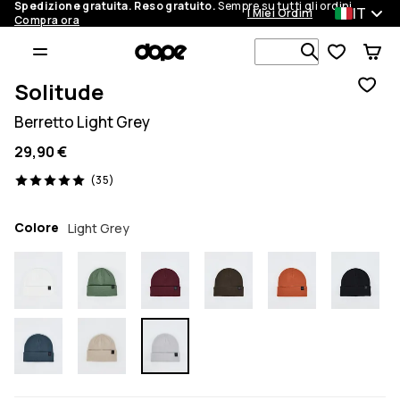
Spedizione gratuita. Reso gratuito.
Sempre su tutti gli ordini.
IT
I Miei Ordini
Compra ora
Cerca tra 1 
Solitude
Berretto Light Grey
29,90 €
35 recensioni, 5/5
(35)
Colore
Light Grey