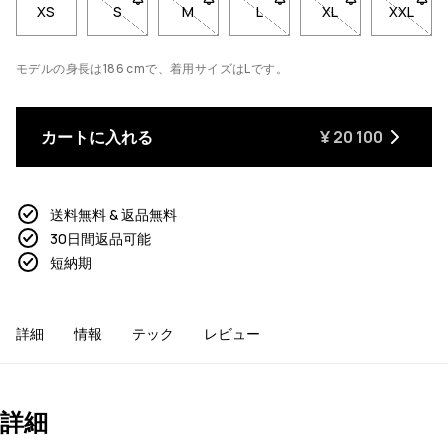
XS
S
- サイズSは在庫切れです。在庫が戻ったときに通
M
- サイズMは在庫切れです。在庫が戻っ
L
- サイズLは在庫切れです。
XL
- サイズXLは
XXL
- サ
モデルの身長は186 cmで、着用サイズはLです。
カートに入れる
¥ 20 100
送料無料 & 返品無料
30日間返品可能
短納期
詳細
情報
テック
レビュー
詳細