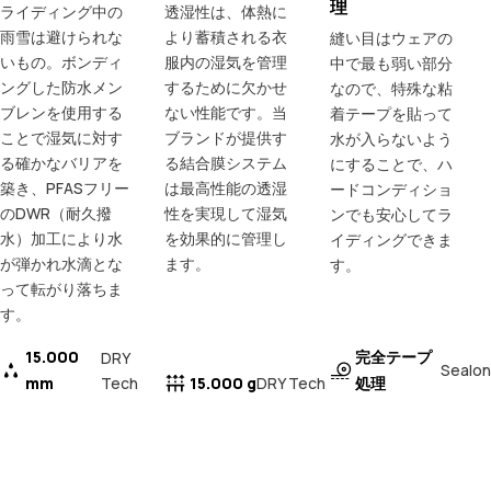
理
ライディング中の
透湿性は、体熱に
雨雪は避けられな
より蓄積される衣
縫い目はウェアの
いもの。ボンディ
服内の湿気を管理
中で最も弱い部分
ングした防水メン
するために欠かせ
なので、特殊な粘
ブレンを使用する
ない性能です。当
着テープを貼って
ことで湿気に対す
ブランドが提供す
水が入らないよう
る確かなバリアを
る結合膜システム
にすることで、ハ
築き、PFASフリー
は最高性能の透湿
ードコンディショ
のDWR（耐久撥
性を実現して湿気
ンでも安心してラ
水）加工により水
を効果的に管理し
イディングできま
が弾かれ水滴とな
ます。
す。
って転がり落ちま
す。
15.000
完全テープ
DRY
Sealon
mm
Tech
15.000 g
処理
DRY Tech