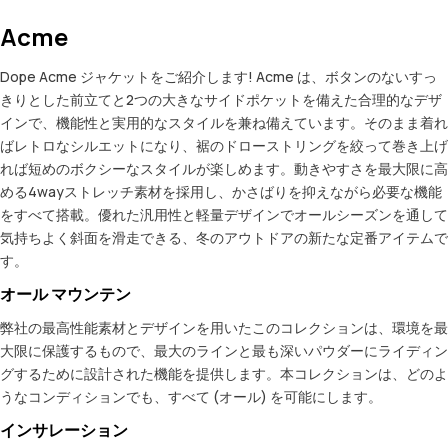
Acme
Dope Acme ジャケットをご紹介します! Acme は、ボタンのないすっ
きりとした前立てと2つの大きなサイドポケットを備えた合理的なデザ
インで、機能性と実用的なスタイルを兼ね備えています。そのまま着れ
ばレトロなシルエットになり、裾のドローストリングを絞って巻き上げ
れば短めのボクシーなスタイルが楽しめます。動きやすさを最大限に高
める4wayストレッチ素材を採用し、かさばりを抑えながら必要な機能
をすべて搭載。優れた汎用性と軽量デザインでオールシーズンを通して
気持ちよく斜面を滑走できる、冬のアウトドアの新たな定番アイテムで
す。
オール マウンテン
弊社の最高性能素材とデザインを用いたこのコレクションは、環境を最
大限に保護するもので、最大のラインと最も深いパウダーにライディン
グするために設計された機能を提供します。本コレクションは、どのよ
うなコンディションでも、すべて (オール) を可能にします。
インサレーション