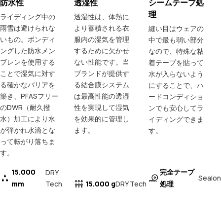
防水性
透湿性
シームテープ処
理
ライディング中の
透湿性は、体熱に
雨雪は避けられな
より蓄積される衣
縫い目はウェアの
いもの。ボンディ
服内の湿気を管理
中で最も弱い部分
ングした防水メン
するために欠かせ
なので、特殊な粘
ブレンを使用する
ない性能です。当
着テープを貼って
ことで湿気に対す
ブランドが提供す
水が入らないよう
る確かなバリアを
る結合膜システム
にすることで、ハ
築き、PFASフリー
は最高性能の透湿
ードコンディショ
のDWR（耐久撥
性を実現して湿気
ンでも安心してラ
水）加工により水
を効果的に管理し
イディングできま
が弾かれ水滴とな
ます。
す。
って転がり落ちま
す。
15.000
完全テープ
DRY
Sealon
mm
Tech
15.000 g
処理
DRY Tech