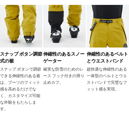
スナップ ボタン調節
伸縮性のあるスノー
伸縮性のあるベルト
式の裾
ゲーター
とウエストバンド
スナップ ボタンで調節
確実な防雪のためのレ
超快適な伸縮性のある
できる伸縮性のある裾
ース フック付きの滑り
一体型のベルトとウエ
は、ブーツのフィット
止めカフ。
ストバンドで完璧なフ
感を高めるだけでな
ィット感を実現。
く、カスタマイズ可能
な外観をもたらしま
す。