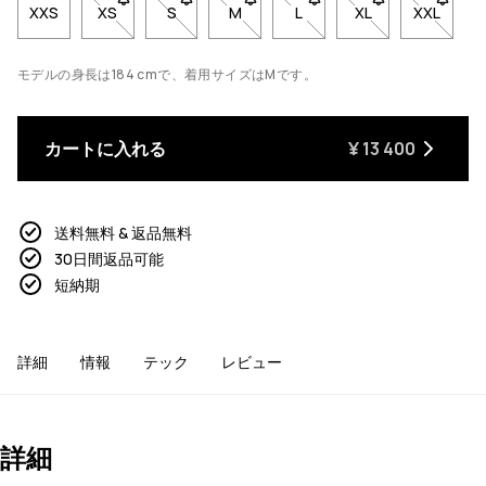
XXS
XS
- サイズXSは在庫切れです。在庫が戻ったときに通知
S
- サイズSは在庫切れです。在庫が戻ったと
M
- サイズMは在庫切れです。在庫が
L
- サイズLは在庫切れで
XL
- サイズXLは
XXL
- サイ
モデルの身長は184 cmで、着用サイズはMです。
カートに入れる
¥ 13 400
送料無料 & 返品無料
30日間返品可能
短納期
詳細
情報
テック
レビュー
詳細