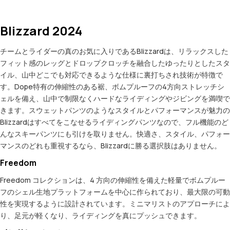
Blizzard 2024
チームとライダーの真のお気に入りであるBlizzardは、リラックスした
フィット感のレッグとドロップクロッチを融合したゆったりとしたスタ
イル、山中どこでも対応できるような仕様に裏打ちされ技術が特徴で
す。Dope特有の伸縮性のある裾、ボムプルーフの4方向ストレッチシ
ェルを備え、山中で制限なくハードなライディングやジビングを満喫で
きます。スウェットパンツのようなスタイルとパフォーマンスが魅力の
Blizzardはすべてをこなせるライディングパンツなので、フル機能のど
んなスキーパンツにも引けを取りません。快適さ、スタイル、パフォー
マンスのどれも重視するなら、Blizzardに勝る選択肢はありません。
Freedom
Freedom コレクションは、4 方向の伸縮性を備えた軽量でボムプルー
フのシェル生地プラットフォームを中心に作られており、最大限の可動
性を実現するように設計されています。ミニマリストのアプローチによ
り、足元が軽くなり、ライディングを真にプッシュできます。