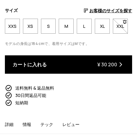
サイズ
お客様のサイズを探す
XXS
XS
S
M
L
XL
XXL
- サイ
モデルの身長は184 cmで、着用サイズはMです。
カートに入れる
¥ 30 200
送料無料 & 返品無料
30日間返品可能
短納期
詳細
情報
テック
レビュー