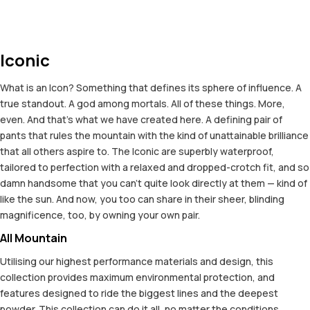
Iconic
What is an Icon? Something that defines its sphere of influence. A
true standout. A god among mortals. All of these things. More,
even. And that's what we have created here. A defining pair of
pants that rules the mountain with the kind of unattainable brilliance
that all others aspire to. The Iconic are superbly waterproof,
tailored to perfection with a relaxed and dropped-crotch fit, and so
damn handsome that you can't quite look directly at them — kind of
like the sun. And now, you too can share in their sheer, blinding
magnificence, too, by owning your own pair.
All Mountain
Utilising our highest performance materials and design, this
collection provides maximum environmental protection, and
features designed to ride the biggest lines and the deepest
powder. This collection can do it all, no matter the conditions.