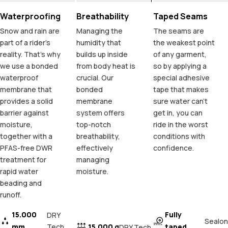
Waterproofing
Breathability
Taped Seams
Snow and rain are
Managing the
The seams are
part of a rider's
humidity that
the weakest point
reality. That's why
builds up inside
of any garment,
we use a bonded
from body heat is
so by applying a
waterproof
crucial. Our
special adhesive
membrane that
bonded
tape that makes
provides a solid
membrane
sure water can't
barrier against
system offers
get in, you can
moisture,
top-notch
ride in the worst
together with a
breathability,
conditions with
PFAS-free DWR
effectively
confidence.
treatment for
managing
rapid water
moisture.
beading and
runoff.
15.000
Fully
DRY
Sealon
mm
Tech
15.000 g
taped
DRY Tech