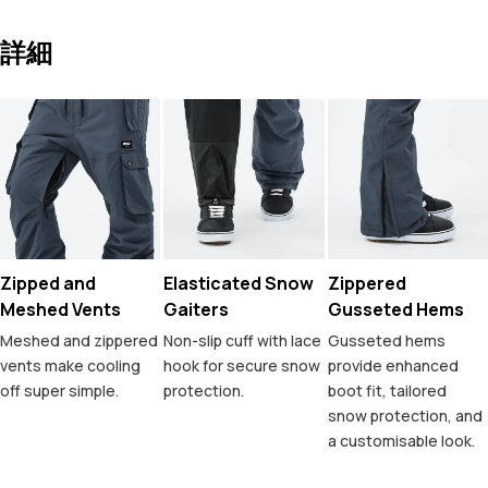
詳細
Zipped and
Elasticated Snow
Zippered
Meshed Vents
Gaiters
Gusseted Hems
Meshed and zippered
Non-slip cuff with lace
Gusseted hems
vents make cooling
hook for secure snow
provide enhanced
off super simple.
protection.
boot fit, tailored
snow protection, and
a customisable look.