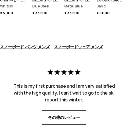
Chunky ビーニー帽
Blizzard Full Zip スノーボードジャケット メンズ
Blizzard Full Zip スキージャケット メンズ
2X-Up Knitted スキー マスク
Whitish
Blue Steel
Metal Blue
Sand
¥ 5 000
¥ 33 500
¥ 33 500
¥ 5 000
スノーボード パンツ メンズ
スノーボードウェア メンズ
This is my first purchase and I am very satisfied
with the high quality. I can't wait to go to the ski
resort this winter.
その他のレビュー