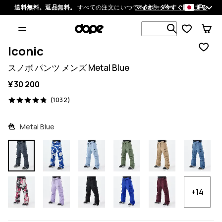
JP
送料無料。返品無料。
すべての注文にいつでも対応。
マイオーダー
今すぐ購入する
1 000以上
Iconic
スノボ パンツ メンズ Metal Blue
¥ 30 200
1032 レビュー, 4.8/5
(1032)
色
Metal Blue
+14