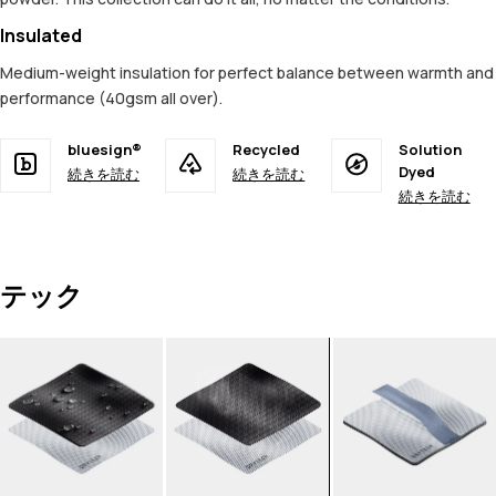
Insulated
Medium-weight insulation for perfect balance between warmth and
performance (40gsm all over).
bluesign®
Recycled
Solution
Dyed
続きを読む
続きを読む
続きを読む
テック