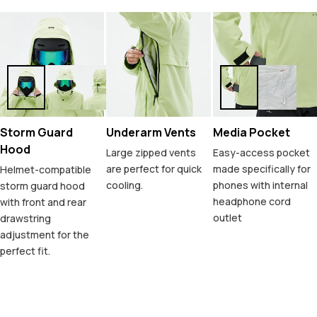
Storm Guard
Underarm Vents
Media Pocket
Hood
Large zipped vents
Easy-access pocket
are perfect for quick
made specifically for
Helmet-compatible
cooling.
phones with internal
storm guard hood
headphone cord
with front and rear
outlet
drawstring
adjustment for the
perfect fit.