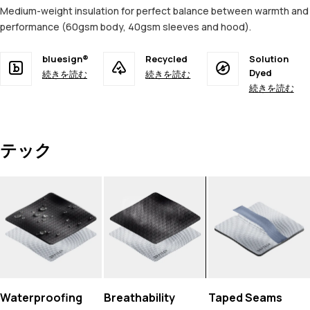
Medium-weight insulation for perfect balance between warmth and
performance (60gsm body, 40gsm sleeves and hood).
bluesign®
Recycled
Solution
Dyed
続きを読む
続きを読む
続きを読む
テック
Waterproofing
Breathability
Taped Seams