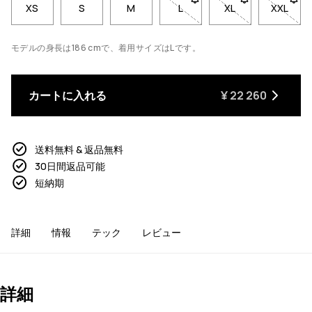
XS
S
M
L
- サイズLは在庫切れです。
XL
- サイズXLは
XXL
- サ
モデルの身長は186 cmで、着用サイズはLです。
カートに入れる
¥ 22 260
送料無料 & 返品無料
30日間返品可能
短納期
詳細
情報
テック
レビュー
詳細