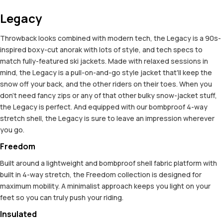
Legacy
Throwback looks combined with modern tech, the Legacy is a 90s-
inspired boxy-cut anorak with lots of style, and tech specs to
match fully-featured ski jackets. Made with relaxed sessions in
mind, the Legacy is a pull-on-and-go style jacket that'll keep the
snow off your back, and the other riders on their toes. When you
don't need fancy zips or any of that other bulky snow-jacket stuff,
the Legacy is perfect. And equipped with our bombproof 4-way
stretch shell, the Legacy is sure to leave an impression wherever
you go.
Freedom
Built around a lightweight and bombproof shell fabric platform with
built in 4-way stretch, the Freedom collection is designed for
maximum mobility. A minimalist approach keeps you light on your
feet so you can truly push your riding.
Insulated