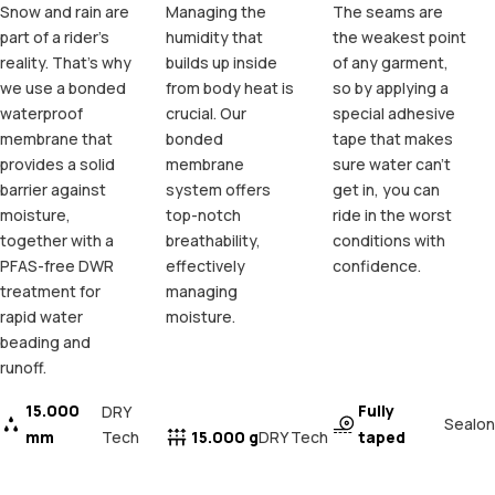
Snow and rain are
Managing the
The seams are
part of a rider's
humidity that
the weakest point
reality. That's why
builds up inside
of any garment,
we use a bonded
from body heat is
so by applying a
waterproof
crucial. Our
special adhesive
membrane that
bonded
tape that makes
provides a solid
membrane
sure water can't
barrier against
system offers
get in, you can
moisture,
top-notch
ride in the worst
together with a
breathability,
conditions with
PFAS-free DWR
effectively
confidence.
treatment for
managing
rapid water
moisture.
beading and
runoff.
15.000
Fully
DRY
Sealon
mm
Tech
15.000 g
taped
DRY Tech