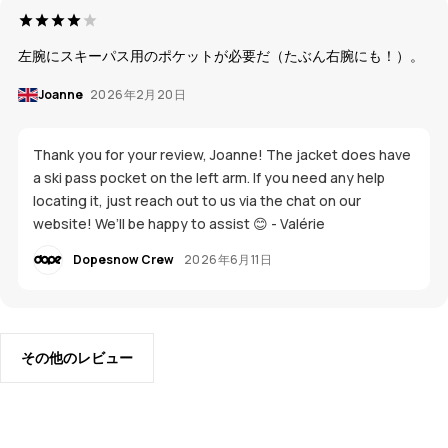
左腕にスキーパス用のポケットが必要だ（たぶん右腕にも！）。
Joanne
2026年2月20日
Thank you for your review, Joanne! The jacket does have
a ski pass pocket on the left arm. If you need any help
locating it, just reach out to us via the chat on our
website! We’ll be happy to assist 😊 - Valérie
Dopesnow Crew
2026年6月11日
その他のレビュー