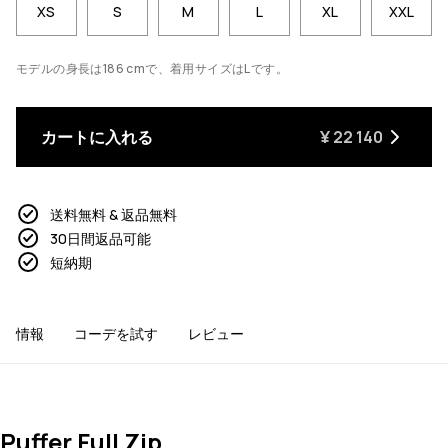
XS
S
M
L
XL
XXL
モデルの身長は186 cmで、着用サイズはLです。
カートに入れる
¥ 22 140
送料無料 & 返品無料
30日間返品可能
短納期
情報
コーデを試す
レビュー
Puffer Full Zip