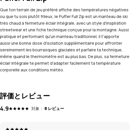
Que ton terrain de jeu préféré affiche des températures négatives
ou que tu sois plutôt frileux, le Puffer Full Zip est un manteau de ski
très chaud à fermeture éclair intégrale, avec un style d'inspiration
streetwear et une fiche technique conçue pour la montagne. Aussi
pratique et performant qu'un manteau traditionnel, il t'apporte
aussi une bonne dose d'isolation supplémentaire pour affronter
sereinement les bourrasques glaciales et parfaire ta technique,
même quand le thermomètre est au plus bas. De plus, sa fermeture
éclair intégrale te permet d'adapter facilement ta température
corporelle aux conditions météo.
評価とレビュー
4.9
対象：
8 レビュー