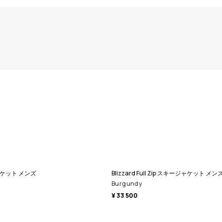
ャケット メンズ
Blizzard Full Zip スキージャケット メン
Burgundy
¥ 33 500