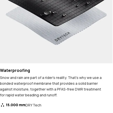
Waterproofing
Snow and rain are part of a rider's reality. That's why we use a
bonded waterproof membrane that provides a solid barrier
against moisture, together with a PFAS-free DWR treatment
for rapid water beading and runoff.
15.000 mm
DRY Tech