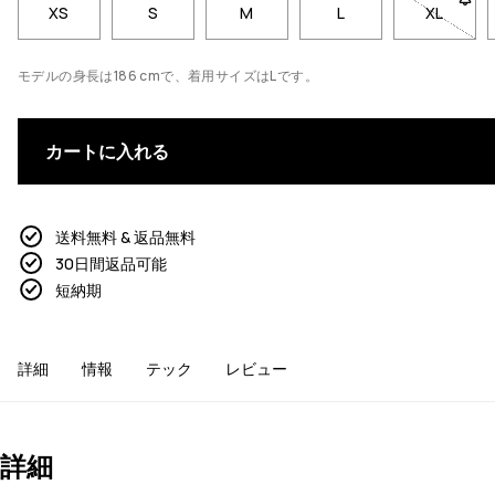
XS
S
M
L
XL
- サイ
モデルの身長は186 cmで、着用サイズはLです。
カートに入れる
送料無料 & 返品無料
30日間返品可能
短納期
詳細
情報
テック
レビュー
詳細