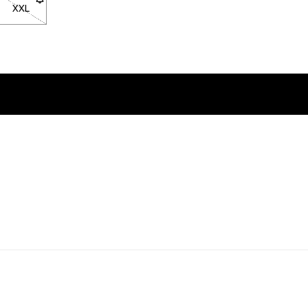
ズXLは在庫切れです。在庫が戻ったときに通知を受けるにはクリックし
XXL
- サイズXXLは在庫切れです。在庫が戻ったときに通知を受ける