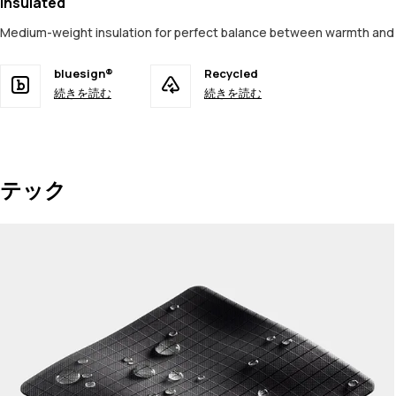
Insulated
Medium-weight insulation for perfect balance between warmth an
bluesign®
Recycled
続きを読む
続きを読む
テック