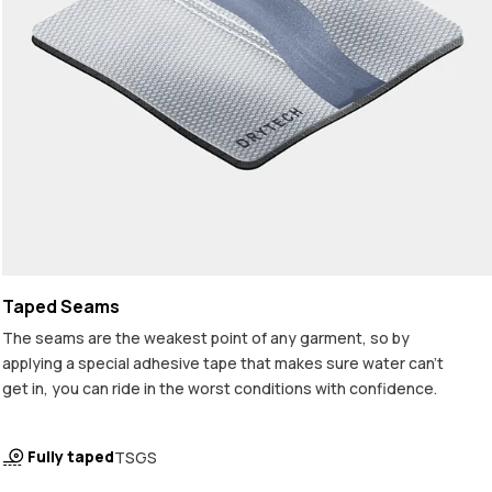
Taped Seams
The seams are the weakest point of any garment, so by
applying a special adhesive tape that makes sure water can't
get in, you can ride in the worst conditions with confidence.
Fully taped
TSGS