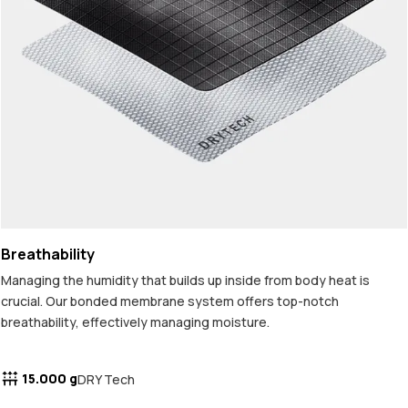
Breathability
Managing the humidity that builds up inside from body heat is
crucial. Our bonded membrane system offers top-notch
breathability, effectively managing moisture.
15.000 g
DRY Tech