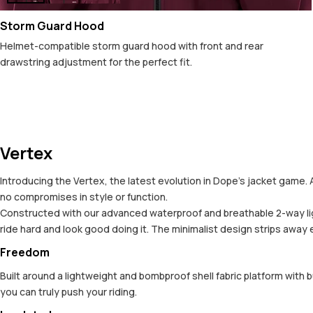
Storm Guard Hood
Helmet-compatible storm guard hood with front and rear
drawstring adjustment for the perfect fit.
Vertex
Introducing the Vertex, the latest evolution in Dope’s jacket game. 
no compromises in style or function.
Constructed with our advanced waterproof and breathable 2-way ligh
ride hard and look good doing it. The minimalist design strips away
Freedom
Built around a lightweight and bombproof shell fabric platform with 
you can truly push your riding.