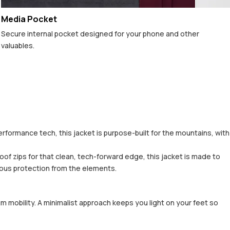
Media Pocket
Secure internal pocket designed for your phone and other
valuables.
erformance tech, this jacket is purpose-built for the mountains, with
f zips for that clean, tech-forward edge, this jacket is made to
rious protection from the elements.
m mobility. A minimalist approach keeps you light on your feet so