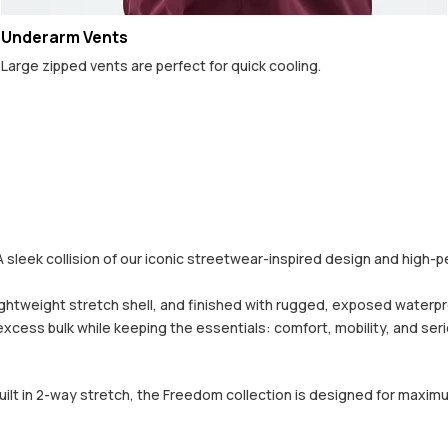
Underarm Vents
Large zipped vents are perfect for quick cooling.
A sleek collision of our iconic streetwear-inspired design and high-p
tweight stretch shell, and finished with rugged, exposed waterproo
 excess bulk while keeping the essentials: comfort, mobility, and se
built in 2-way stretch, the Freedom collection is designed for maximu