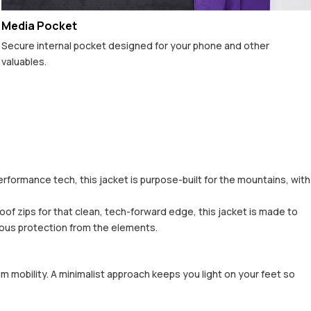
Media Pocket
Secure internal pocket designed for your phone and other
valuables.
erformance tech, this jacket is purpose-built for the mountains, with
f zips for that clean, tech-forward edge, this jacket is made to
rious protection from the elements.
m mobility. A minimalist approach keeps you light on your feet so