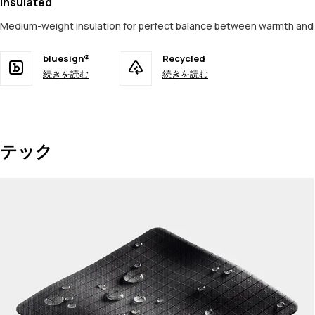
Insulated
Medium-weight insulation for perfect balance between warmth an
bluesign®
Recycled
続きを読む
続きを読む
テック