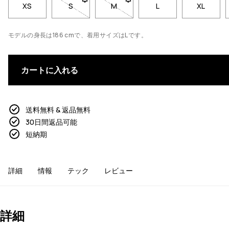
XS
S
- サイズSは在庫切れです。在庫が戻ったときに
M
- サイズMは在庫切れです。在庫
L
XL
モデルの身長は186 cmで、着用サイズはLです。
カートに入れる
送料無料 & 返品無料
30日間返品可能
短納期
詳細
情報
テック
レビュー
詳細