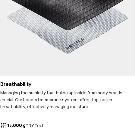
Breathability
Managing the humidity that builds up inside from body heat is
crucial. Our bonded membrane system offers top-notch
breathability, effectively managing moisture.
15.000 g
DRY Tech