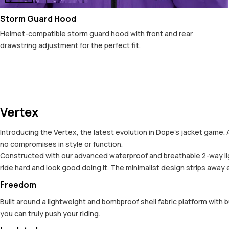
Storm Guard Hood
Helmet-compatible storm guard hood with front and rear
drawstring adjustment for the perfect fit.
Vertex
Introducing the Vertex, the latest evolution in Dope’s jacket game. 
no compromises in style or function.
Constructed with our advanced waterproof and breathable 2-way ligh
ride hard and look good doing it. The minimalist design strips away
Freedom
Built around a lightweight and bombproof shell fabric platform with 
you can truly push your riding.