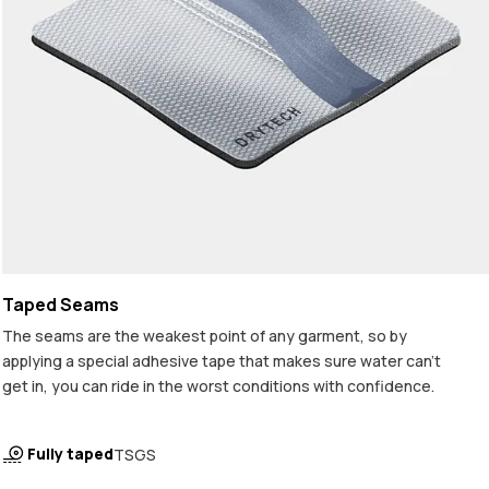
Taped Seams
The seams are the weakest point of any garment, so by
applying a special adhesive tape that makes sure water can't
get in, you can ride in the worst conditions with confidence.
Fully taped
TSGS