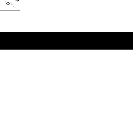
通知を受けるにはクリックしてください
が戻ったときに通知を受けるにはクリックしてください
XXL
- サイズXXLは在庫切れです。在庫が戻ったときに通知を受ける