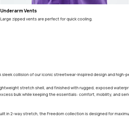
Underarm Vents
Large zipped vents are perfect for quick cooling.
A sleek collision of our iconic streetwear-inspired design and high-p
tweight stretch shell, and finished with rugged, exposed waterproo
 excess bulk while keeping the essentials: comfort, mobility, and se
built in 2-way stretch, the Freedom collection is designed for maximu