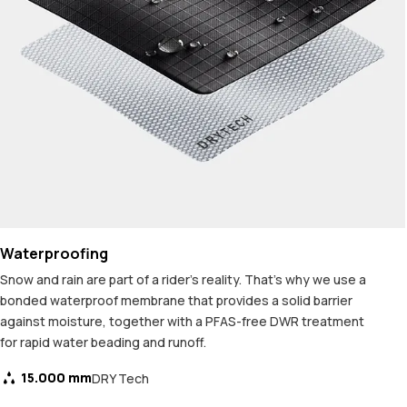
Waterproofing
Snow and rain are part of a rider's reality. That's why we use a
bonded waterproof membrane that provides a solid barrier
against moisture, together with a PFAS-free DWR treatment
for rapid water beading and runoff.
15.000 mm
DRY Tech